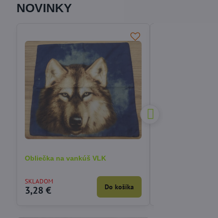
NOVINKY
Obliečka na vankúš VLK
Obliečka na vankú
mačiatkom 40x40
SKLADOM
VYPREDANÉ
Do košíka
3,28 €
3,90 €