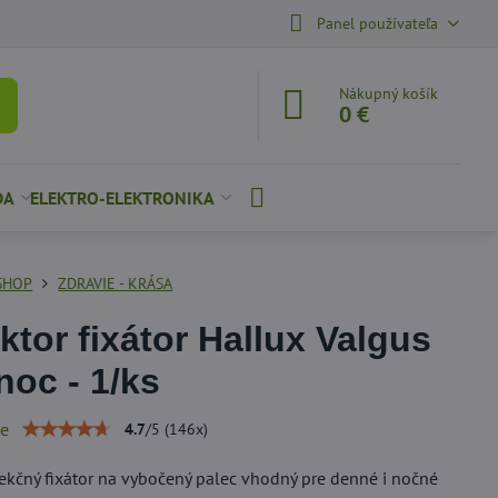
Panel používateľa
Nákupný košík
0 €
DA
ELEKTRO-ELEKTRONIKA
SHOP
ZDRAVIE - KRÁSA
ktor fixátor Hallux Valgus
noc - 1/ks
ie
4.7
/
5
(
146
x)
ekčný fixátor na vybočený palec vhodný pre denné i nočné