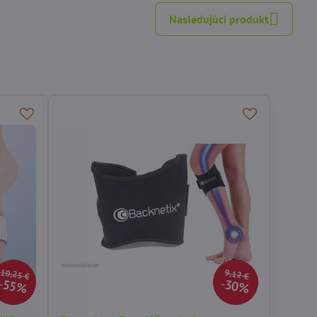
Nasledujúci produkt
10,25 €
9,12 €
55%
30%