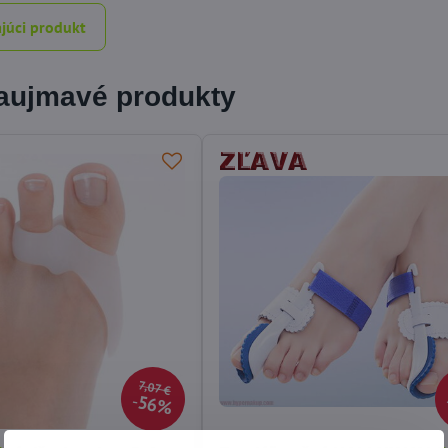
júci produkt
zaujmavé produkty
7,07 €
56%