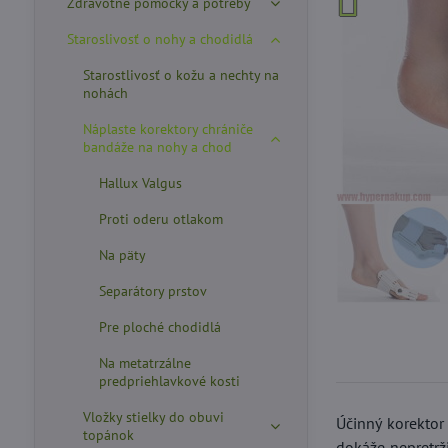
Zdravotné pomôcky a potreby
Staroslivosť o nohy a chodidlá
Starostlivosť o kožu a nechty na
nohách
Náplaste korektory chrániče
bandáže na nohy a chod
Hallux Valgus
Proti oderu otlakom
Na päty
Separátory prstov
Pre ploché chodidlá
Na metatrzálne
predpriehlavkové kosti
Vložky stielky do obuvi
Účinný korektor
topánok
dokáže nepretrž