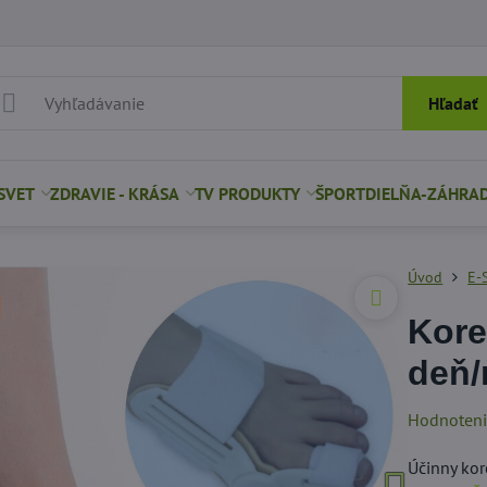
Hľadať
SVET
ZDRAVIE - KRÁSA
TV PRODUKTY
ŠPORT
DIELŇA-ZÁHRA
Úvod
E-
Kore
deň/
Hodnoten
Účinny kor