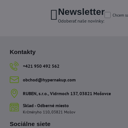
Newsletter
Chcem sa
Odoberať naše novinky:
Kontakty
+421 950 492 562
obchod​@hypernakup​.com
RUBEN, s​.r​.o​., Vidrmoch 137, 03821 Mošovce
Sklad - Odberné miesto
Krčméryho 110, 03821 Mošov
Sociálne siete