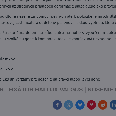
ernych až stredných prípadoch deformácie palca alebo ako preven
odidlo je riešené za pomoci pevných ale k pokožke jemných dĺž
plastovej časti fixátora oddelené plstenov mäkkou výplňou, ktorá
e štrukturálna deformita kĺbu palca na nohe s vybočením palca
mita vzniká na genetickom podklade a je zhoršovaná nevhodnou 
plast kov
a : 25 g
e 1ks univerzálny pre nosenie na pravej alebo ľavej nohe
- FIXÁTOR HALLUX VALGUS | NOSENIE DE
Facebook
Twitter
Bluesky
Pinterest
Reddit
L