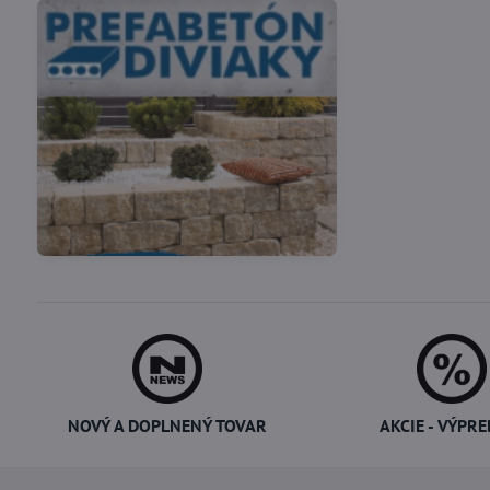
Vákuové skladovanie
Potreby pre cukrárov
potravín
NOVÝ A DOPLNENÝ TOVAR
AKCIE - VÝPRE