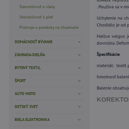
.
Používa sa v mi
Starostlivosť o vlasy
Starostlivosť o pleť
Uchytenie na ch
Chodidlo je od 
Prístroje a pomôcky na chudnutie
Hallux valgus j
DOMÁCNOSŤ BÝVANIE
dovnútra. Defor
Špecifikácie
ZÁHRADA-DIELŇA
materiál: textil 
BYTOVÝ TEXTIL
hmotnosť baleni
ŠPORT
Balenie obsahuj
AUTO MOTO
KOREKTOR 
DETSKÝ SVET
BIELA ELEKTRONIKA