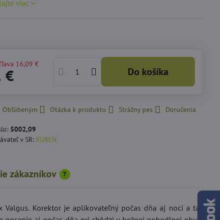
tajte viac
Zľava
16,09 €
Do košíka
1 €
 k Obľúbeným
Otázka k produktu
Strážny pes
Doručenia
slo:
5002,09
ávateľ v SR:
RUBEN
ie zákazníkov
7
Valgus. Korektor je aplikovateľný počas dňa aj noci a tak
je nosenie aj počas dňa pri chôdzi v bežnej pohodlnej obuvi