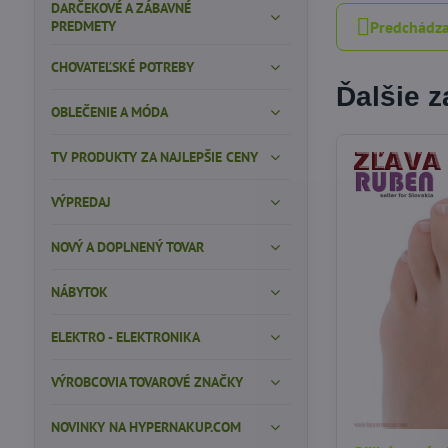
DARČEKOVÉ A ZÁBAVNÉ
PREDMETY
Predchádza
CHOVATEĽSKÉ POTREBY
Ďalšie 
OBLEČENIE A MÓDA
TV PRODUKTY ZA NAJLEPŠIE CENY
VÝPREDAJ
NOVÝ A DOPLNENÝ TOVAR
NÁBYTOK
ELEKTRO - ELEKTRONIKA
VÝROBCOVIA TOVAROVÉ ZNAČKY
NOVINKY NA HYPERNAKUP.COM