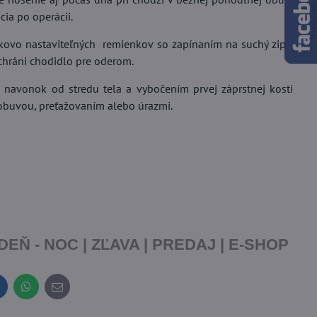
cia po operácii.
kovo nastaviteľných remienkov so zapínaním na suchý zips.
 chráni chodidlo pre oderom.
 navonok od stredu tela a vybočením prvej záprstnej kosti
obuvou, preťažovaním alebo úrazmi.
Ň - NOC | ZĽAVA | PREDAJ | E-SHOP
inkedIn
WhatsApp
E-
mail