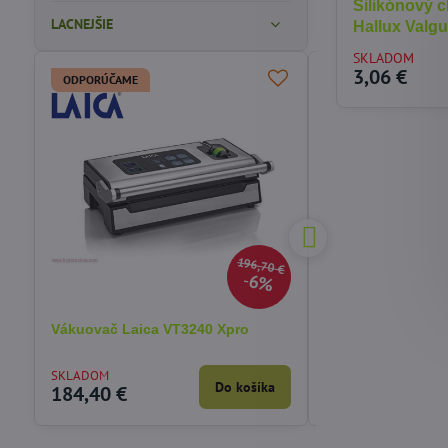
Silikónový c
LACNEJŠIE
Hallux Valgu
SKLADOM
3,06 €
ODPORÚČAME
196,70 €
6%
Vákuovač Laica VT3240 Xpro
Rozkladacia nafu
5v1 Bestway 7505
SKLADOM
SKLADOM
Do košíka
184,40 €
54,12 €