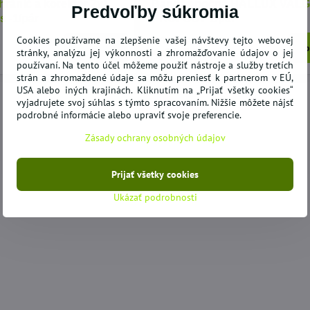
hránič a korektor 2v1
Bandáž nočná HALLUX VALG
Predvoľby súkromia
s -1/pár
PROFOOT 1/pár
Cookies používame na zlepšenie vašej návštevy tejto webovej
VYPREDANÉ
Do košíka
Zo
4,61 €
stránky, analýzu jej výkonnosti a zhromažďovanie údajov o jej
používaní. Na tento účel môžeme použiť nástroje a služby tretích
ODPORÚČAME
strán a zhromaždené údaje sa môžu preniesť k partnerom v EÚ,
USA alebo iných krajinách. Kliknutím na „Prijať všetky cookies“
vyjadrujete svoj súhlas s týmto spracovaním. Nižšie môžete nájsť
podrobné informácie alebo upraviť svoje preferencie.
Zásady ochrany osobných údajov
Prijať všetky cookies
20,40 €
78%
Ukázať podrobnosti
kovacia pohovka
Korektor fixátor Hallux Valgus
Zá
4
deň/noc - 1/ks
130
SKLADOM
SK
Do košíka
Do košíka
4,31 €
82