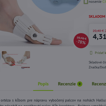
nosenie
Čí
SKLADOM
20,40 €
4,3
20,40 €
78%
Pridať
Skladové čí
Značka/Dod
Popis
Recenzie
Recenz
0
 ortéza s kĺbom pre nápravu vybočený palcov na nohách Hallux 
ite pôsobiť na postihnutý palec. Kĺb korektora - fixátora umožňu