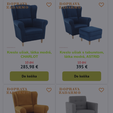
Kreslo ušiak, látka modrá,
Kreslo ušiak s taburetom,
CHARLOT
látka modrá, ASTRID
10 dní
10 dní
285,98 €
395 €
Do košíka
Do košíka