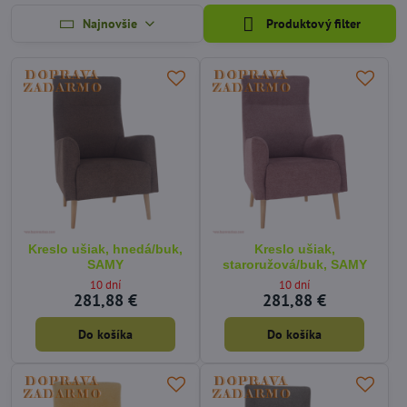
Najnovšie
Produktový filter
Kreslo ušiak, hnedá/buk,
Kreslo ušiak,
SAMY
staroružová/buk, SAMY
10 dní
10 dní
281,88 €
281,88 €
Do košíka
Do košíka