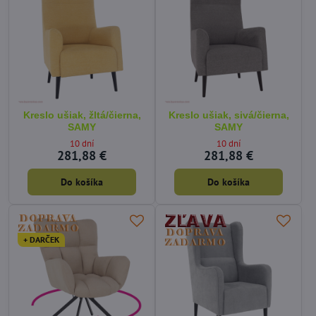
Kreslo ušiak, žltá/čierna,
Kreslo ušiak, sivá/čierna,
SAMY
SAMY
10 dní
10 dní
281,88 €
281,88 €
Do košíka
Do košíka
+ DARČEK