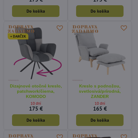
Do košíka
Do košíka
+ DARČEK
Dizajnové otočné kreslo,
Kreslo s podnožou,
patchwork/čierna,
svetlosivá/prírodná,
KOMODO
ZANDER
10 dní
10 dní
175 €
165 €
Do košíka
Do košíka