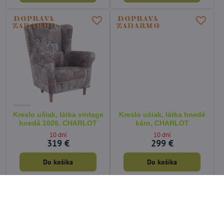
Kreslo ušiak, látka vintage
Kreslo ušiak, látka hnedé
hnedá 1026, CHARLOT
káro, CHARLOT
10 dní
10 dní
319 €
299 €
Do košíka
Do košíka