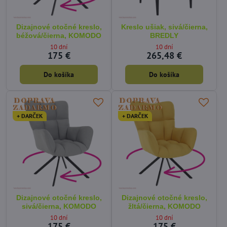
Dizajnové otočné kreslo,
Kreslo ušiak, sivá/čierna,
béžová/čierna, KOMODO
BREDLY
10 dní
10 dní
175 €
265,48 €
Do košíka
Do košíka
+ DARČEK
+ DARČEK
Dizajnové otočné kreslo,
Dizajnové otočné kreslo,
sivá/čierna, KOMODO
žltá/čierna, KOMODO
10 dní
10 dní
175 €
175 €