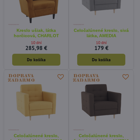
Kreslo ušiak, látka
Celočalúnené kreslo, sivá
horčicová, CHARLOT
látka, AMEDIA
10 dní
10 dní
285,98 €
179 €
Do košíka
Do košíka
Celočalúnené kreslo,
Celočalúnené kreslo,