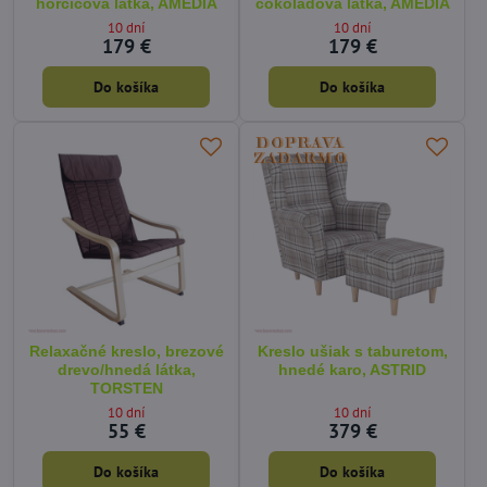
horčicová látka, AMEDIA
čokoládová látka, AMEDIA
10 dní
10 dní
179 €
179 €
Do košíka
Do košíka
Relaxačné kreslo, brezové
Kreslo ušiak s taburetom,
drevo/hnedá látka,
hnedé karo, ASTRID
TORSTEN
10 dní
10 dní
55 €
379 €
Do košíka
Do košíka