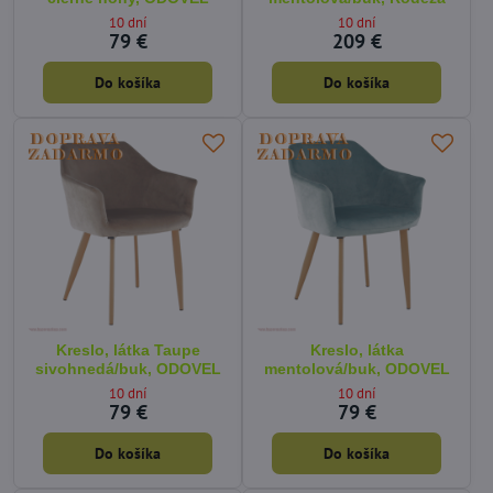
10 dní
10 dní
79 €
209 €
Do košíka
Do košíka
Kreslo, látka Taupe
Kreslo, látka
sivohnedá/buk, ODOVEL
mentolová/buk, ODOVEL
10 dní
10 dní
79 €
79 €
Do košíka
Do košíka