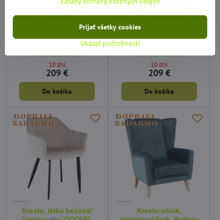
Zásady ochrany osobných údajov
Prijať všetky cookies
Ukázať podrobnosti
Kreslo-ušiak, krémová/
Kreslo-ušiak, medená/
čierna, Rodeza
čierna, Rodeza
10 dní
10 dní
209 €
209 €
Do košíka
Do košíka
Kreslo, látka béžová/
Kreslo-ušiak,
čierne nohy, ODOVEL
mentolová/buk, Rodeza