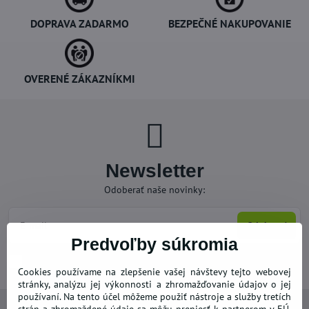
DOPRAVA ZADARMO
BEZPEČNÉ NAKUPOVANIE
OVERENÉ ZÁKAZNÍKMI
Newsletter
Odoberať naše novinky:
Odoberať
Predvoľby súkromia
Chcem sa prihlásiť k odberu noviniek e-mailom
Cookies používame na zlepšenie vašej návštevy tejto webovej
stránky, analýzu jej výkonnosti a zhromažďovanie údajov o jej
používaní. Na tento účel môžeme použiť nástroje a služby tretích