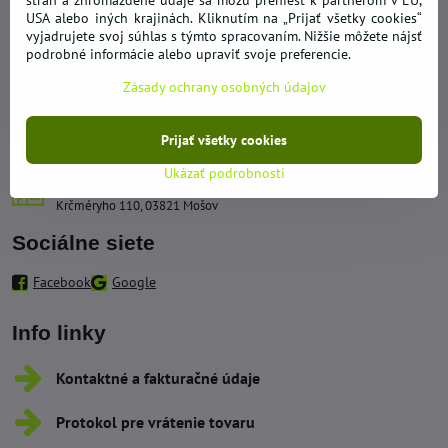
strán a zhromaždené údaje sa môžu preniesť k partnerom v EÚ,
Kontakty
USA alebo iných krajinách. Kliknutím na „Prijať všetky cookies“
vyjadrujete svoj súhlas s týmto spracovaním. Nižšie môžete nájsť
podrobné informácie alebo upraviť svoje preferencie.
+421 950 492 562
Zásady ochrany osobných údajov
obchod​@hypernakup​.com
Prijať všetky cookies
RUBEN, s​.r​.o​., Vidrmoch 137, 03821 Mošovce
Ukázať podrobnosti
Sklad - Odberné miesto
Krčméryho 110, 03821 Mošov
Sociálne siete
Facebook
Google
Info linky
Kontaktné a fakturačné údaje
Protokol pre vrátenie tovaru