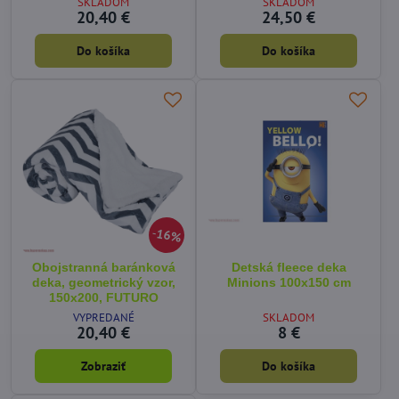
SKLADOM
SKLADOM
20,40 €
24,50 €
Do košíka
Do košíka
16%
Obojstranná baránková
Detská fleece deka
deka, geometrický vzor,
Minions 100x150 cm
150x200, FUTURO
VYPREDANÉ
SKLADOM
20,40 €
8 €
Zobraziť
Do košíka