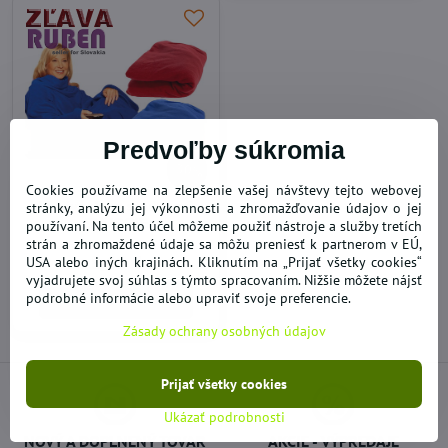
Predvoľby súkromia
30%
Cookies používame na zlepšenie vašej návštevy tejto webovej
Hrejivá deka s rukávmi
stránky, analýzu jej výkonnosti a zhromažďovanie údajov o jej
SNUGGIE
používaní. Na tento účel môžeme použiť nástroje a služby tretích
strán a zhromaždené údaje sa môžu preniesť k partnerom v EÚ,
SKLADOM
8,61 €
USA alebo iných krajinách. Kliknutím na „Prijať všetky cookies“
vyjadrujete svoj súhlas s týmto spracovaním. Nižšie môžete nájsť
podrobné informácie alebo upraviť svoje preferencie.
Zobraziť
Zásady ochrany osobných údajov
Prijať všetky cookies
Ukázať podrobnosti
NOVÝ A DOPLNENÝ TOVAR
AKCIE - VÝPREDAJE