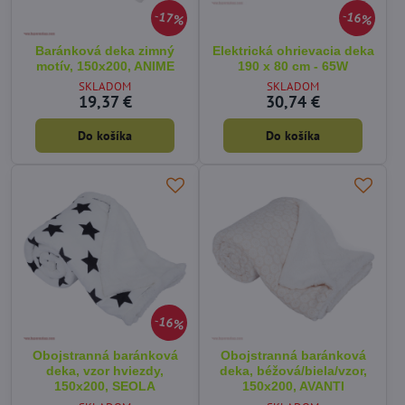
17%
16%
Baránková deka zimný
Elektrická ohrievacia deka
motív, 150x200, ANIME
190 x 80 cm - 65W
SKLADOM
SKLADOM
19,37 €
30,74 €
Do košíka
Do košíka
16%
Obojstranná baránková
Obojstranná baránková
deka, vzor hviezdy,
deka, béžová/biela/vzor,
150x200, SEOLA
150x200, AVANTI