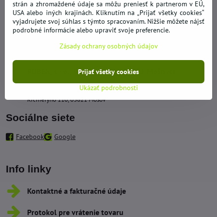
strán a zhromaždené údaje sa môžu preniesť k partnerom v EÚ,
Kontakty
USA alebo iných krajinách. Kliknutím na „Prijať všetky cookies“
vyjadrujete svoj súhlas s týmto spracovaním. Nižšie môžete nájsť
+421 950 492 562
podrobné informácie alebo upraviť svoje preferencie.
Zásady ochrany osobných údajov
obchod​@hypernakup​.com
RUBEN, s​.r​.o​., Vidrmoch 137, 03821 Mošovce
Prijať všetky cookies
Ukázať podrobnosti
Sklad - Odberné miesto
Krčméryho 110, 03821 Mošov
Sociálne siete
Facebook
Google
Info linky
Kontaktné a fakturačné údaje
Protokol pre vrátenie tovaru