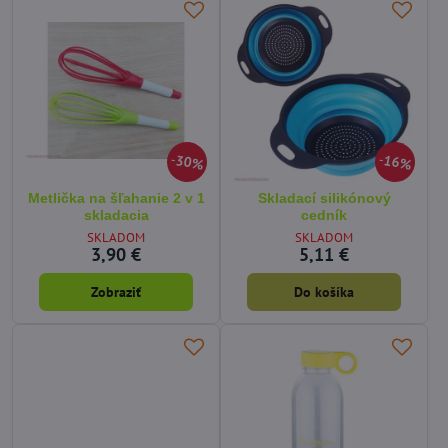
30%
16%
Metlička na šľahanie 2 v 1
Skladací silikónový
skladacia
cedník
SKLADOM
SKLADOM
3,90 €
5,11 €
Zobraziť
Do košíka