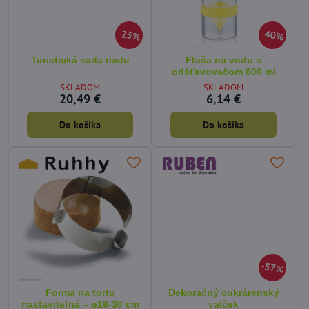
23%
40%
Turistická sada riadu
Fľaša na vodu s
odšťavovačom 600 ml
SKLADOM
SKLADOM
20,49 €
6,14 €
Do košíka
Do košíka
57%
Forma na tortu
Dekoračný cukrárenský
nastaviteľná – ø16-30 cm
valček