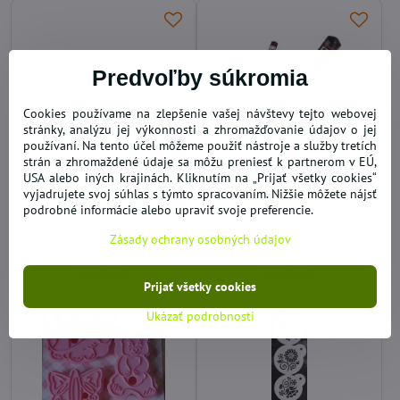
Predvoľby súkromia
Cookies používame na zlepšenie vašej návštevy tejto webovej
stránky, analýzu jej výkonnosti a zhromažďovanie údajov o jej
používaní. Na tento účel môžeme použiť nástroje a služby tretích
50%
19%
strán a zhromaždené údaje sa môžu preniesť k partnerom v EÚ,
USA alebo iných krajinách. Kliknutím na „Prijať všetky cookies“
Formičky na osie hniezda
Kuchynský hrotový
vyjadrujete svoj súhlas s týmto spracovaním. Nižšie môžete nájsť
2ks
teplomer s LCD
podrobné informácie alebo upraviť svoje preferencie.
SKLADOM
SKLADOM
2,05 €
4,92 €
Zásady ochrany osobných údajov
Do košíka
Do košíka
Prijať všetky cookies
Ukázať podrobnosti