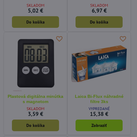
SKLADOM
SKLADOM
5,02 €
6,97 €
Do košíka
Do košíka
Plastová digitálna minútka
Laica Bi-Flux náhradné
s magnetom
filtre 3ks
SKLADOM
VYPREDANÉ
3,59 €
15,38 €
Do košíka
Zobraziť