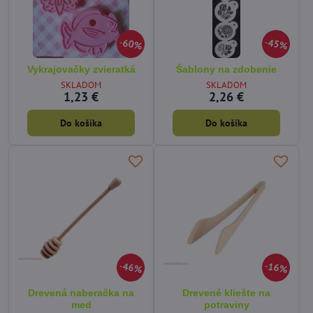
60%
45%
Vykrajovačky zvieratká
Šablony na zdobenie
SKLADOM
SKLADOM
1,23 €
2,26 €
Do košíka
Do košíka
46%
16%
Drevená naberačka na
Drevené kliešte na
med
potraviny