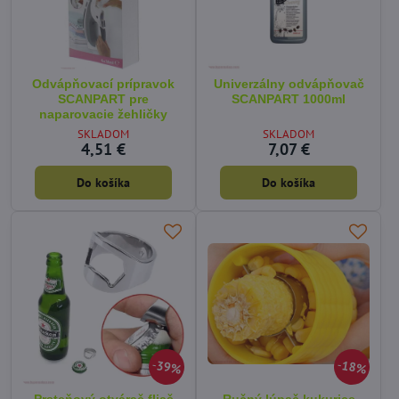
Odvápňovací prípravok
Univerzálny odvápňovač
SCANPART pre
SCANPART 1000ml
naparovacie žehličky
SKLADOM
SKLADOM
4,51 €
7,07 €
Do košíka
Do košíka
39%
18%