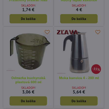
Prsteňový otvárač fliaš
Ručný lúpač kukurice
SKLADOM
SKLADOM
1,74 €
4 €
Do košíka
Do košíka
35%
Odmerka kuchynská
Moka kanvica 4 - 200 ml
plastová 600 ml
SKLADOM
SKLADOM
3,06 €
5,64 €
Do košíka
Do košíka