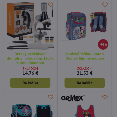
44%
Detský vzdelávací
Školská taška - batoh
digitálny mikroskop 1200x
Disney Minnie mouse
+ príslušenstvo
SKLADOM
SKLADOM
14,76 €
21,53 €
Do košíka
Do košíka