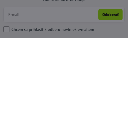
Odoberať
Chcem sa prihlásiť k odberu noviniek e-mailom
Kontakty
+421 950 492 562
obchod​@hypernakup​.com
RUBEN, s​.r​.o​., Vidrmoch 137, 03821 Mošovce
Sklad - Odberné miesto
Krčméryho 110, 03821 Mošov
Sociálne siete