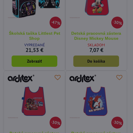
47%
30%
Školská taška Littlest Pet
Detská pracovná zástera
Shop
Disney Mickey Mouse
VYPREDANÉ
SKLADOM
21,53 €
7,07 €
Zobraziť
Do košíka
30%
30%