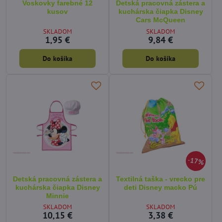
Voskovky farebné 12
Detská pracovná zástera a
kusov
kuchárska čiapka Disney
Cars McQueen
SKLADOM
SKLADOM
1,95 €
9,84 €
Do košíka
Do košíka
17%
Detská pracovná zástera a
Textilná taška - vrecko pre
kuchárska čiapka Disney
deti Disney macko Pú
Minnie
SKLADOM
SKLADOM
10,15 €
3,38 €