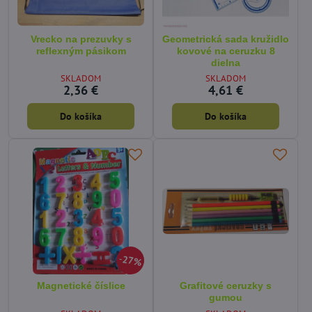
Vrecko na prezuvky s
Geometrická sada kružidlo
reflexným pásikom
kovové na ceruzku 8
dielna
SKLADOM
SKLADOM
2,36 €
4,61 €
Do košíka
Do košíka
27%
Magnetické číslice
Grafitové ceruzky s
gumou