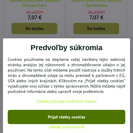
Detská pracovná zástera
Detská pracovná zástera
Disney Cars
Spiderman
SKLADOM
SKLADOM
7,07 €
7,07 €
Do košíka
Do košíka
Predvoľby súkromia
Cookies používame na zlepšenie vašej návštevy tejto webovej
stránky, analýzu jej výkonnosti a zhromažďovanie údajov o jej
používaní. Na tento účel môžeme použiť nástroje a služby tretích
strán a zhromaždené údaje sa môžu preniesť k partnerom v EÚ,
USA alebo iných krajinách. Kliknutím na „Prijať všetky cookies“
vyjadrujete svoj súhlas s týmto spracovaním. Nižšie môžete nájsť
30%
30%
podrobné informácie alebo upraviť svoje preferencie.
Detská pracovná zástera
Detská pracovná zástera
Zásady ochrany osobných údajov
Hello Kitty
Disney Princess
SKLADOM
SKLADOM
7,07 €
7,07 €
Prijať všetky cookies
Ukázať podrobnosti
Do košíka
Do košíka