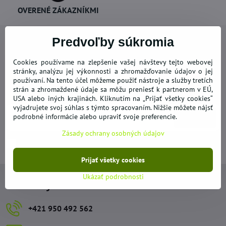
OVERENÉ ZÁKAZNÍKMI
Predvoľby súkromia
Cookies používame na zlepšenie vašej návštevy tejto webovej
stránky, analýzu jej výkonnosti a zhromažďovanie údajov o jej
Newsletter
používaní. Na tento účel môžeme použiť nástroje a služby tretích
strán a zhromaždené údaje sa môžu preniesť k partnerom v EÚ,
Odoberať naše novinky:
USA alebo iných krajinách. Kliknutím na „Prijať všetky cookies“
vyjadrujete svoj súhlas s týmto spracovaním. Nižšie môžete nájsť
podrobné informácie alebo upraviť svoje preferencie.
Odoberať
Zásady ochrany osobných údajov
Chcem sa prihlásiť k odberu noviniek e-mailom
Prijať všetky cookies
Ukázať podrobnosti
Kontakty
+421 950 492 562