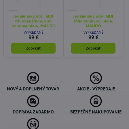
Jedálenský stôl, MDF
Jedálenský stôl, MDF
fóliovaná/kov, dub
fóliovaná/kov, biela,
sonoma/biela, MAURO
MAURO
VYPREDANÉ
VYPREDANÉ
99 €
99 €
Zobraziť
Zobraziť
NOVÝ A DOPLNENÝ TOVAR
AKCIE - VÝPREDAJE
DOPRAVA ZADARMO
BEZPEČNÉ NAKUPOVANIE