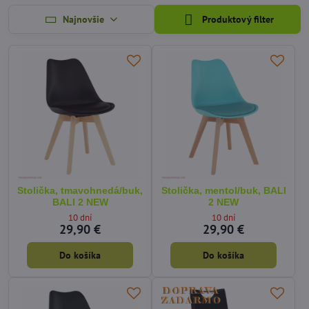
Najnovšie
Produktový filter
Stolička, tmavohnedá/buk,
Stolička, mentol/buk, BALI
BALI 2 NEW
2 NEW
10 dní
10 dní
29,90 €
29,90 €
Do košíka
Do košíka