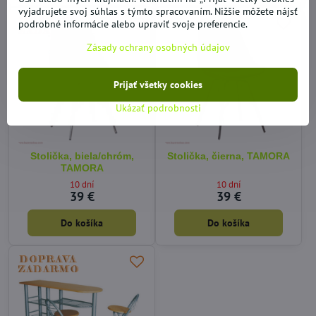
vyjadrujete svoj súhlas s týmto spracovaním. Nižšie môžete nájsť
podrobné informácie alebo upraviť svoje preferencie.
Zásady ochrany osobných údajov
Prijať všetky cookies
Ukázať podrobnosti
Stolička, biela/chróm,
Stolička, čierna, TAMORA
TAMORA
10 dní
10 dní
39 €
39 €
Do košíka
Do košíka