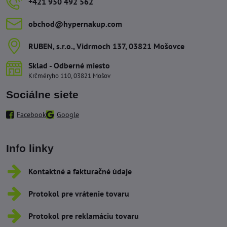
+421 950 492 562
obchod​@hypernakup​.com
RUBEN, s​.r​.o​., Vidrmoch 137, 03821 Mošovce
Sklad - Odberné miesto
Krčméryho 110, 03821 Mošov
Sociálne siete
Facebook
Google
Info linky
Kontaktné a fakturačné údaje
Protokol pre vrátenie tovaru
Protokol pre reklamáciu tovaru