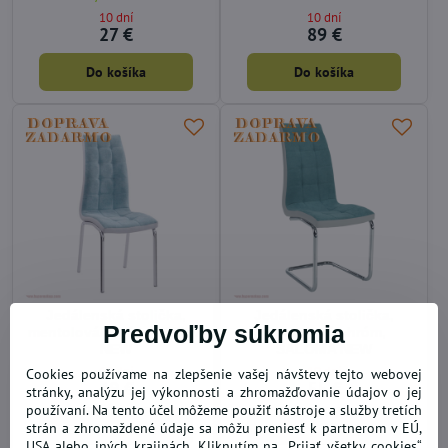
10 dní
10 dní
27 €
89 €
Do košíka
Do košíka
Jedálenská stolička,
Jedálenská stolička,
Predvoľby súkromia
mentolová/chróm, GERDA
mentolová/chróm,
NEW
SALOMA NEW
10 dní
10 dní
Cookies používame na zlepšenie vašej návštevy tejto webovej
49 €
55 €
stránky, analýzu jej výkonnosti a zhromažďovanie údajov o jej
používaní. Na tento účel môžeme použiť nástroje a služby tretích
Do košíka
Do košíka
strán a zhromaždené údaje sa môžu preniesť k partnerom v EÚ,
USA alebo iných krajinách. Kliknutím na „Prijať všetky cookies“