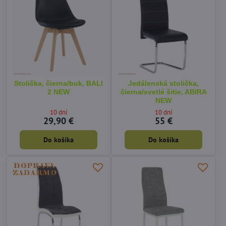
Stolička, čierna/buk, BALI
Jedálenská stolička,
2 NEW
čierna/svetlé šitie, ABIRA
NEW
10 dní
10 dní
29,90 €
55 €
Do košíka
Do košíka