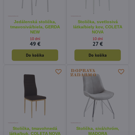
Jedálenská stolička,
Stolička, svetlosivá
tmavosivá/biela, GERDA
látka/biely kov, COLETA
NEW
NOVA
10 dní
10 dní
49 €
27 €
Do košíka
Do košíka
Stolička, tmavohnedá
Stolička, sivá/chróm,
látka/buk, COLETA NOVA
MADORA