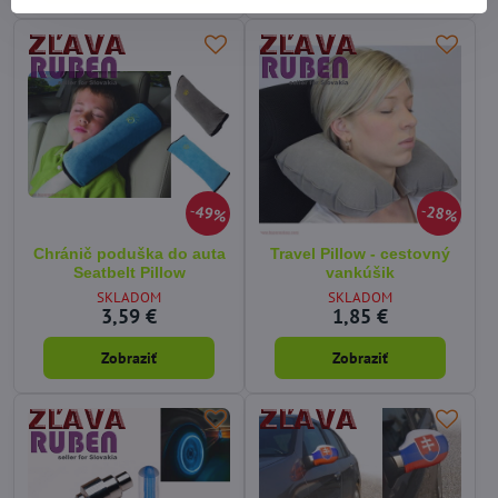
49%
28%
Chránič poduška do auta
Travel Pillow - cestovný
Seatbelt Pillow
vankúšik
SKLADOM
SKLADOM
3,59 €
1,85 €
Zobraziť
Zobraziť