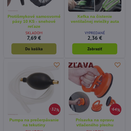
Protišmykové samosvorné
Kefka na čistenie
pásy 10 KS - snehové
ventilačnej mriežky auta
reťaze
SKLADOM
VYPREDANÉ
7,69 €
2,36 €
Do košíka
Zobraziť
32%
64%
Pumpa na prečerpávanie
Prísavka na opravu
na tekutiny
vtlačeného plechu