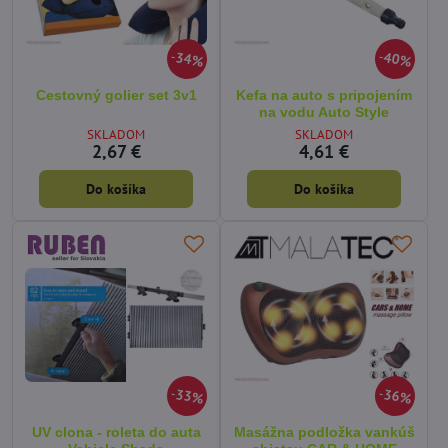
34%
40%
Cestovný golier set 3v1
Kefa na auto s pripojením
na vodu Auto Style
SKLADOM
SKLADOM
2,67 €
4,61 €
Do košíka
Do košíka
33%
36%
UV clona - roleta do auta
Masážna podložka vankúš