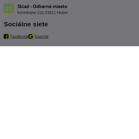
Sklad - Odberné miesto
Krčméryho 110, 03821 Mošov
Sociálne siete
Facebook
Google
Info linky
Kontaktné a fakturačné údaje
Protokol pre vrátenie tovaru
Protokol pre reklamáciu tovaru
Obchodné podmienky
Ochrana OÚ