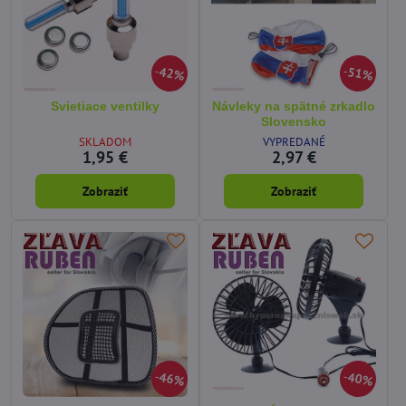
42%
51%
Svietiace ventilky
Návleky na spätné zrkadlo
Slovensko
SKLADOM
VYPREDANÉ
1,95 €
2,97 €
Zobraziť
Zobraziť
46%
40%