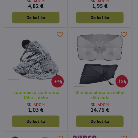
SKLADOM
SKLADOM
4,82 €
1,95 €
Do košíka
Do košíka
44%
15%
Izotermická záchranná
Slnečná clona na čelné
fólia – deka
sklo auta
SKLADOM
SKLADOM
1,03 €
14,76 €
Do košíka
Do košíka