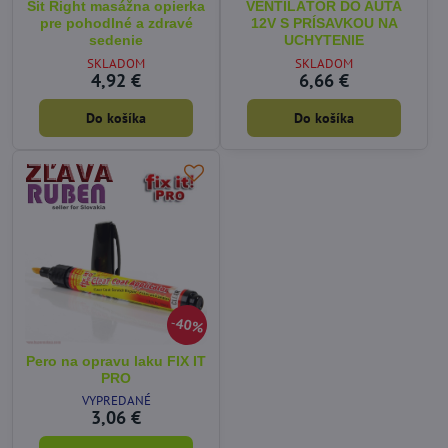
Sit Right masážna opierka
VENTILÁTOR DO AUTA
pre pohodlné a zdravé
12V S PRÍSAVKOU NA
sedenie
UCHYTENIE
SKLADOM
SKLADOM
4,92 €
6,66 €
Do košíka
Do košíka
40%
Pero na opravu laku FIX IT
PRO
VYPREDANÉ
3,06 €