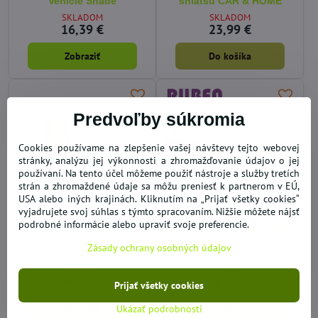
Vehicle Shade
shiatsu CAR & HOME
SKLADOM
SKLADOM
16,39 €
23,99 €
Zobraziť
Do košíka
Predvoľby súkromia
Cookies používame na zlepšenie vašej návštevy tejto webovej
stránky, analýzu jej výkonnosti a zhromažďovanie údajov o jej
používaní. Na tento účel môžeme použiť nástroje a služby tretích
strán a zhromaždené údaje sa môžu preniesť k partnerom v EÚ,
USA alebo iných krajinách. Kliknutím na „Prijať všetky cookies“
46%
39%
vyjadrujete svoj súhlas s týmto spracovaním. Nižšie môžete nájsť
podrobné informácie alebo upraviť svoje preferencie.
Reflexné nastaviteľné
Akustický podvojný plašič
popruhy na odev
zveri na auto
Zásady ochrany osobných údajov
transparentný
SKLADOM
VYPREDANÉ
4,92 €
3,06 €
Prijať všetky cookies
Zobraziť
Zobraziť
Ukázať podrobnosti