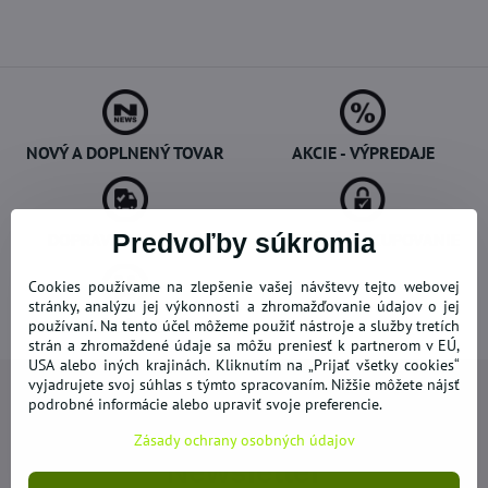
NOVÝ A DOPLNENÝ TOVAR
AKCIE - VÝPREDAJE
DOPRAVA ZADARMO
Predvoľby súkromia
BEZPEČNÉ NAKUPOVANIE
Cookies používame na zlepšenie vašej návštevy tejto webovej
stránky, analýzu jej výkonnosti a zhromažďovanie údajov o jej
používaní. Na tento účel môžeme použiť nástroje a služby tretích
OVERENÉ ZÁKAZNÍKMI
strán a zhromaždené údaje sa môžu preniesť k partnerom v EÚ,
USA alebo iných krajinách. Kliknutím na „Prijať všetky cookies“
vyjadrujete svoj súhlas s týmto spracovaním. Nižšie môžete nájsť
podrobné informácie alebo upraviť svoje preferencie.
Zásady ochrany osobných údajov
Newsletter