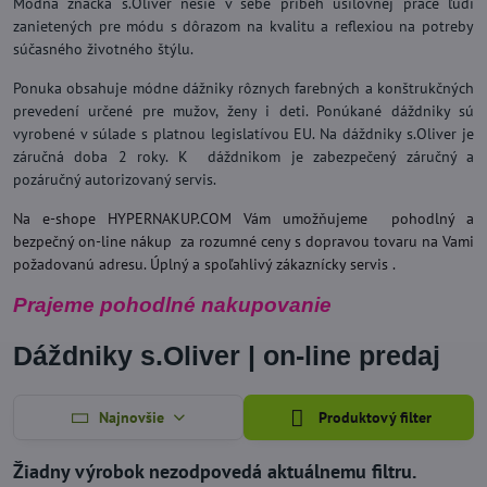
Módna značka s.Oliver nesie v sebe príbeh usilovnej práce ľudí
zanietených pre módu s dôrazom na kvalitu a reflexiou na potreby
súčasného životného štýlu.
Ponuka obsahuje módne dážniky rôznych farebných a konštrukčných
prevedení určené pre mužov, ženy i deti. Ponúkané dáždniky sú
vyrobené v súlade s platnou legislatívou EU. Na dáždniky s.Oliver je
záručná doba 2 roky. K dáždnikom je zabezpečený záručný a
pozáručný autorizovaný servis.
Na e-shope HYPERNAKUP.COM Vám umožňujeme pohodlný a
bezpečný on-line nákup za rozumné ceny s dopravou tovaru na Vami
požadovanú adresu. Úplný a spoľahlivý zákaznícky servis .
Prajeme pohodlné nakupovanie
Dáždniky s.Oliver | on-line predaj
Najnovšie
Produktový filter