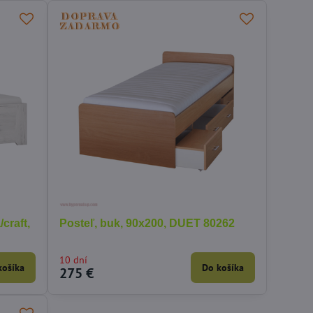
/craft,
Posteľ, buk, 90x200, DUET 80262
10 dní
košíka
Do košíka
275 €