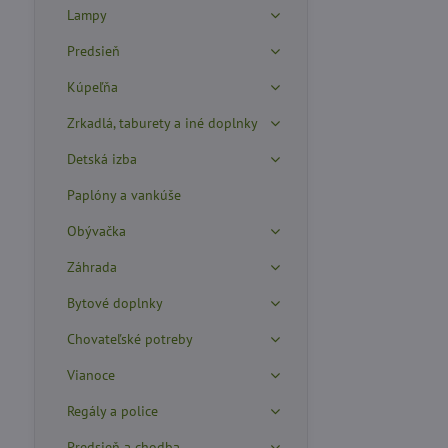
Lampy
Predsieň
Kúpeľňa
Zrkadlá, taburety a iné doplnky
Detská izba
Paplóny a vankúše
Obývačka
Záhrada
Bytové doplnky
Chovateľské potreby
Vianoce
Regály a police
Predsieň a chodba