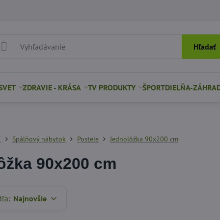
Hľadať
SVET
ZDRAVIE - KRÁSA
TV PRODUKTY
ŠPORT
DIELŇA-ZÁHRA
K
Spálňový nábytok
Postele
Jednolôžka 90x200 cm
ôžka 90x200 cm
dľa:
Najnovšie