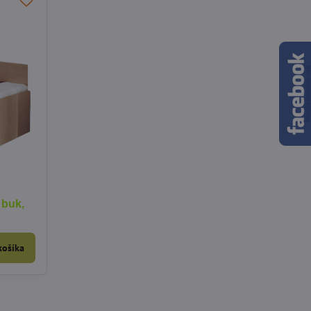
 buk,
košíka