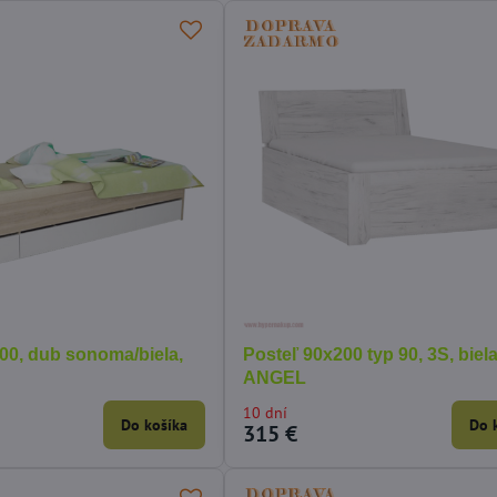
00, dub sonoma/biela,
Posteľ 90x200 typ 90, 3S, biela
ANGEL
10 dní
Do košíka
Do 
315 €