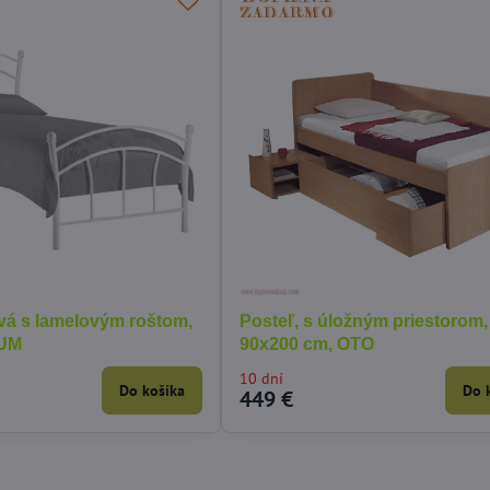
vá s lamelovým roštom,
Posteľ, s úložným priestorom,
ZUM
90x200 cm, OTO
10 dní
Do košíka
Do 
449 €