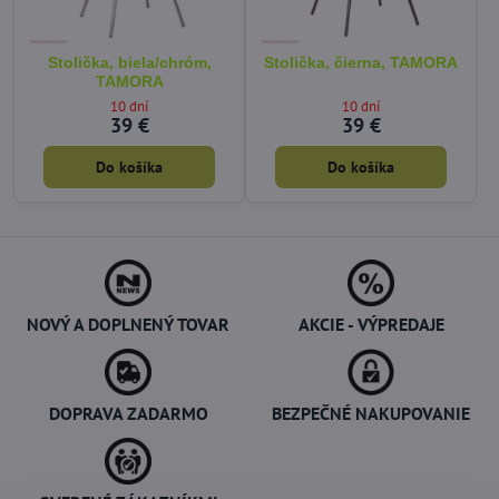
Stolička, biela/chróm,
Stolička, čierna, TAMORA
TAMORA
10 dní
10 dní
39 €
39 €
Do košíka
Do košíka
NOVÝ A DOPLNENÝ TOVAR
AKCIE - VÝPREDAJE
DOPRAVA ZADARMO
BEZPEČNÉ NAKUPOVANIE