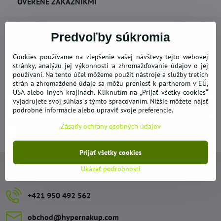
OVERENÉ ZÁKAZNÍKMI
Predvoľby súkromia
Cookies používame na zlepšenie vašej návštevy tejto webovej
Newsletter
stránky, analýzu jej výkonnosti a zhromažďovanie údajov o jej
používaní. Na tento účel môžeme použiť nástroje a služby tretích
Odoberať naše novinky:
strán a zhromaždené údaje sa môžu preniesť k partnerom v EÚ,
USA alebo iných krajinách. Kliknutím na „Prijať všetky cookies“
vyjadrujete svoj súhlas s týmto spracovaním. Nižšie môžete nájsť
Odoberať
podrobné informácie alebo upraviť svoje preferencie.
Zásady ochrany osobných údajov
Chcem sa prihlásiť k odberu noviniek e-mailom
Prijať všetky cookies
Ukázať podrobnosti
Kontakty
+421 950 492 562
obchod​@hypernakup​.com