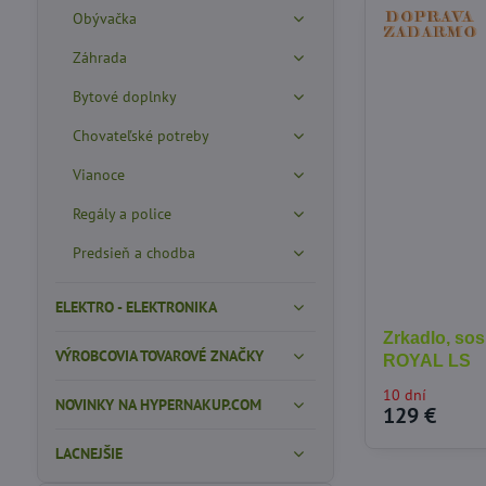
Obývačka
Záhrada
Bytové doplnky
Chovateľské potreby
Vianoce
Regály a police
Predsieň a chodba
ELEKTRO - ELEKTRONIKA
Zrkadlo, so
VÝROBCOVIA TOVAROVÉ ZNAČKY
ROYAL LS
10 dní
NOVINKY NA HYPERNAKUP.COM
129 €
LACNEJŠIE