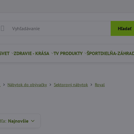
Hľadať
SVET
ZDRAVIE - KRÁSA
TV PRODUKTY
ŠPORT
DIELŇA-ZÁHRA
K
Nábytok do obývačky
Sektorový nábytok
Royal
dľa:
Najnovšie