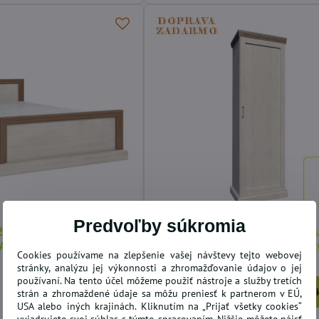
Predvoľby súkromia
200, sosna nordická/dub
Skriňa jednodverová policová
AL L1
sosna nordická/dub divoký, 
Cookies používame na zlepšenie vašej návštevy tejto webovej
S1D
stránky, analýzu jej výkonnosti a zhromažďovanie údajov o jej
používaní. Na tento účel môžeme použiť nástroje a služby tretích
10 dní
Do košíka
Do 
strán a zhromaždené údaje sa môžu preniesť k partnerom v EÚ,
215 €
USA alebo iných krajinách. Kliknutím na „Prijať všetky cookies“