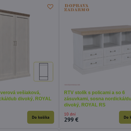
dverová vešiaková,
RTV stolík s policami a so 6
cká/dub divoký, ROYAL
zásuvkami, sosna nordická/d
divoký, ROYAL RS
10 dní
Do košíka
Do 
299 €