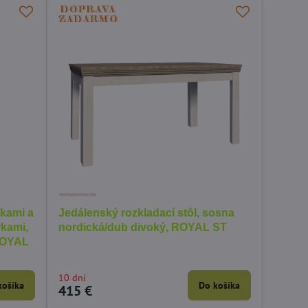
vkami a
Jedálenský rozkladací stôl, sosna
rkami,
nordická/dub divoký, ROYAL ST
ROYAL
10 dní
košíka
Do košíka
415 €