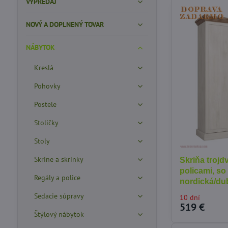
VÝPREDAJ
NOVÝ A DOPLNENÝ TOVAR
NÁBYTOK
Kreslá
Pohovky
Postele
Stoličky
Stoly
Skrine a skrinky
Skriňa trojd
policami, so
Regály a police
nordická/du
Sedacie súpravy
10 dní
519 €
Štýlový nábytok