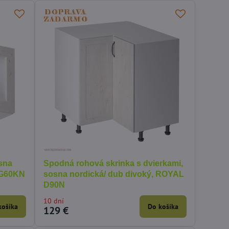
osna
Spodná rohová skrinka s dvierkami,
 G60KN
sosna nordická/ dub divoký, ROYAL
D90N
10 dní
košíka
Do košíka
129 €