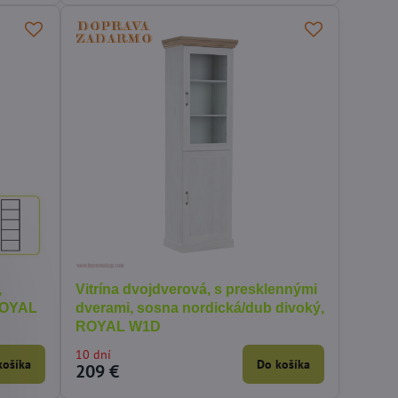
,
Vitrína dvojdverová, s presklennými
ROYAL
dverami, sosna nordická/dub divoký,
ROYAL W1D
10 dní
košíka
Do košíka
209 €