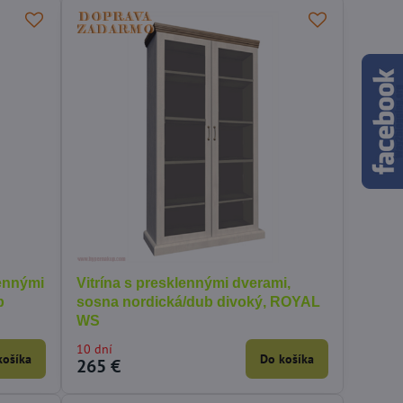
lennými
Vitrína s presklennými dverami,
b
sosna nordická/dub divoký, ROYAL
WS
10 dní
košíka
Do košíka
265 €