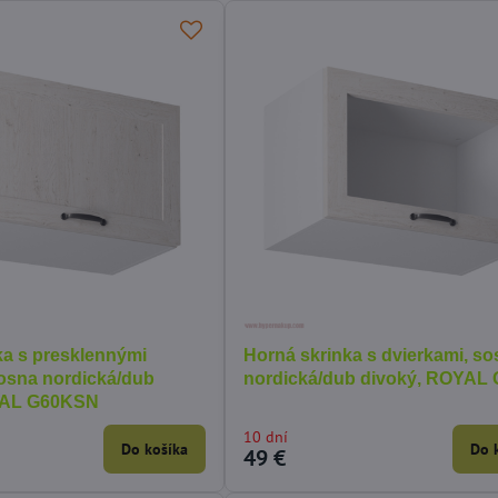
ka s presklennými
Horná skrinka s dvierkami, s
sosna nordická/dub
nordická/dub divoký, ROYAL
YAL G60KSN
10 dní
Do košíka
Do 
49 €