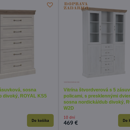
ásuvková, sosna
Vitrína štvordverová s 5 zásu
b divoký, ROYAL KS5
policami, s presklennými dvie
sosna nordická/dub divoký, 
W2D
10 dní
Do košíka
Do 
469 €