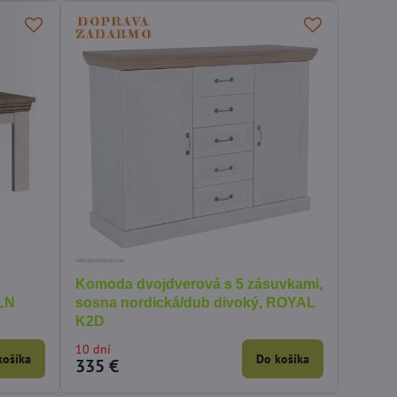
Komoda dvojdverová s 5 zásuvkami,
 LN
sosna nordická/dub divoký, ROYAL
K2D
10 dní
košíka
Do košíka
335 €