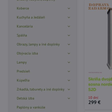
Koberce
Kuchyňa a Jedáleň
Kancelária
Spálňa
Obrazy, lampy a iné doplnky
Obývacia izba
Lampy
Predsieň
Skriňa dvoj
Kúpeľňa
sosna nordi
Zrkadlá, taburety a iné doplnky
S2D
10 dní
Detská izba
299 €
Paplóny a vankúše