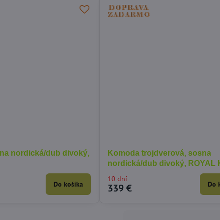
sna nordická/dub divoký,
Komoda trojdverová, sosna
nordická/dub divoký, ROYAL
10 dní
Do košíka
Do 
339 €