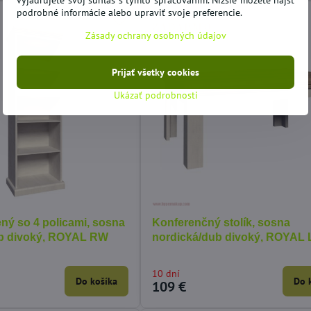
vyjadrujete svoj súhlas s týmto spracovaním. Nižšie môžete nájsť
podrobné informácie alebo upraviť svoje preferencie.
Zásady ochrany osobných údajov
Prijať všetky cookies
Ukázať podrobnosti
ný so 4 policami, sosna
Konferenčný stolík, sosna
ub divoký, ROYAL RW
nordická/dub divoký, ROYAL
10 dní
Do košíka
Do 
109 €