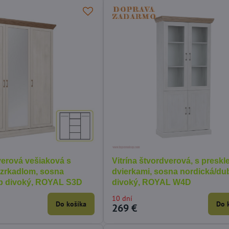
verová vešiaková s
Vitrína štvordverová, s presk
 zrkadlom, sosna
dvierkami, sosna nordická/du
b divoký, ROYAL S3D
divoký, ROYAL W4D
10 dní
Do košíka
Do 
269 €