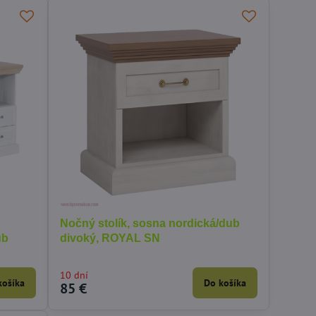
Nočný stolík, sosna nordická/dub
ub
divoký, ROYAL SN
10 dní
košíka
Do košíka
85 €