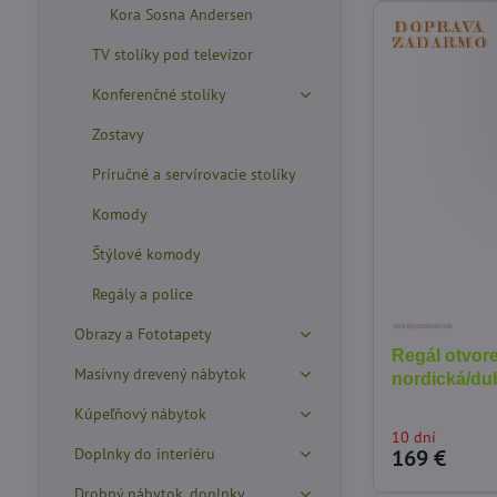
Kora Sosna Andersen
TV stolíky pod televízor
Konferenčné stolíky
Zostavy
Príručné a servírovacie stolíky
Komody
Štýlové komody
Regály a police
Obrazy a Fototapety
Regál otvore
Masívny drevený nábytok
nordická/d
Kúpeľňový nábytok
10 dní
Doplnky do interiéru
169 €
Drobný nábytok, doplnky