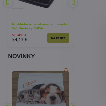
 €
%
Rozkladacia nafukovacia pohovka
Korektor fixátor 
5v1 Bestway 75054
deň/noc - 1/ks
SKLADOM
SKLADOM
a
Do košíka
54,12 €
4,31 €
NOVINKY