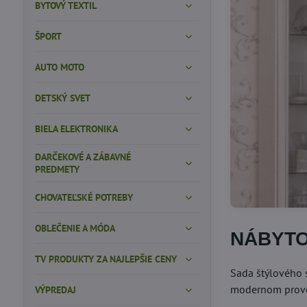
BYTOVÝ TEXTIL
ŠPORT
AUTO MOTO
DETSKÝ SVET
BIELA ELEKTRONIKA
DARČEKOVÉ A ZÁBAVNÉ
PREDMETY
CHOVATEĽSKÉ POTREBY
OBLEČENIE A MÓDA
NÁBYTO
TV PRODUKTY ZA NAJLEPŠIE CENY
Sada štýlového s
modernom provens
VÝPREDAJ