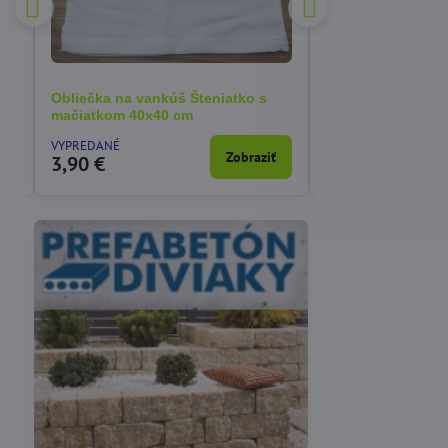
Obliečka na vankúš Šteniatko s
Obliečka na van
mačiatkom 40x40 cm
40x40 cm
VYPREDANÉ
SKLADOM
a
Zobraziť
3,90 €
3,90 €
Vákuové skladovanie
Potreby pre cukrárov
potravín