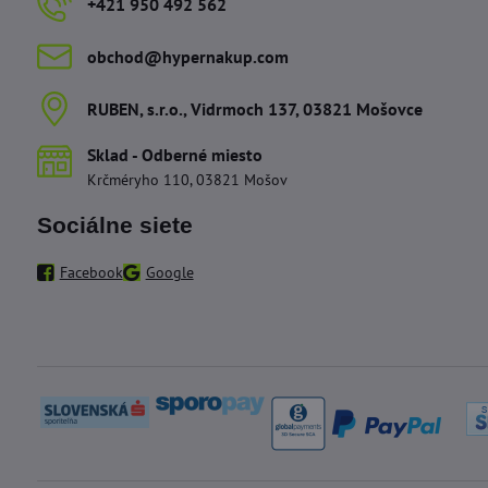
+421 950 492 562
obchod​@hypernakup​.com
RUBEN, s​.r​.o​., Vidrmoch 137, 03821 Mošovce
Sklad - Odberné miesto
Krčméryho 110, 03821 Mošov
Sociálne siete
Facebook
Google