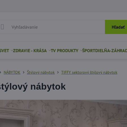
Hľadať
SVET
ZDRAVIE - KRÁSA
TV PRODUKTY
ŠPORT
DIELŇA-ZÁHRA
NÁBYTOK
Štýlový nábytok
TIFFY sektorový štýlový nábytok
štýlový nábytok