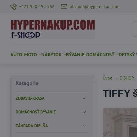
+421 950 492 562
obchod@hypernakup.com
AUTO-MOTO
NÁBYTOK
BÝVANIE-DOMÁCNOSŤ
DETSKÝ 
Úvod
E-SHOP
Kategórie
TIFFY 
ZDRAVIE-KRÁSA
DOMÁCNOSŤ BÝVANIE
ZÁHRADA-DIELŇA