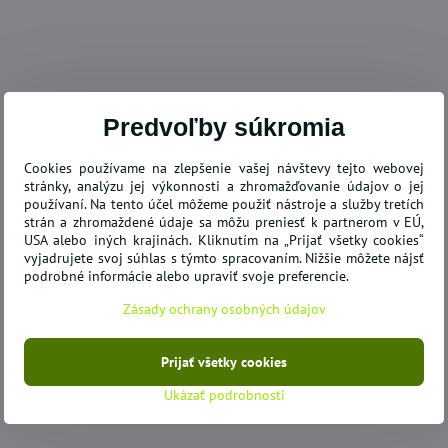
20,40 €
78%
Hallux Valgus
Záhradný domček kovový GAH
Drá
1300 - 340 x 382 cm
Predvoľby súkromia
SKLADOM
SK
Do košíka
Do košíka
821,54 €
15
Cookies používame na zlepšenie vašej návštevy tejto webovej
stránky, analýzu jej výkonnosti a zhromažďovanie údajov o jej
používaní. Na tento účel môžeme použiť nástroje a služby tretích
strán a zhromaždené údaje sa môžu preniesť k partnerom v EÚ,
USA alebo iných krajinách. Kliknutím na „Prijať všetky cookies“
vyjadrujete svoj súhlas s týmto spracovaním. Nižšie môžete nájsť
podrobné informácie alebo upraviť svoje preferencie.
Zásady ochrany osobných údajov
Prijať všetky cookies
Ukázať podrobnosti