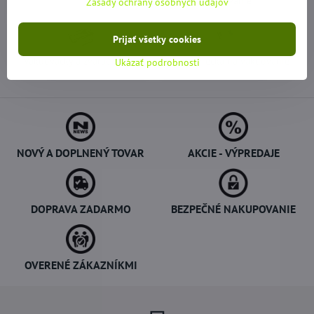
vákuovanie
Zásady ochrany osobných údajov
Prijať všetky cookies
Vákuovačky a zváračky fólií
Fólie a vrecká na vákuovanie
Ukázať podrobnosti
NOVÝ A DOPLNENÝ TOVAR
AKCIE - VÝPREDAJE
DOPRAVA ZADARMO
BEZPEČNÉ NAKUPOVANIE
OVERENÉ ZÁKAZNÍKMI