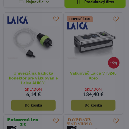
Najnovšie
Produktový filter
ODPORÚČAME
6%
Univerzálna hadička
Vákuovač Laica VT3240
konektor pre vákuovanie
Xpro
Laica AHI031
SKLADOM
SKLADOM
6,14 €
184,40 €
Do košíka
Do košíka