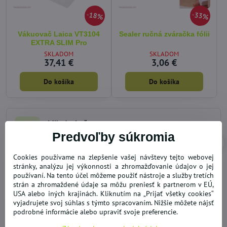
18%
33%
Vákuovač Laica VT3104
Sealer ručná zváračka fólii
EXTRA SLIM Pro
SKLADOM
SKLADOM
37,41 €
3,06 €
Do košíka
Do košíka
Milada, Lučenec
M
Hodnotenie:
Predvoľby súkromia
5
/
Rýchle dodanie , Statusky používam už viac rokov a postupne si
5
Cookies používame na zlepšenie vašej návštevy tejto webovej
dokupujem ďalšie dózy je s nimi maximálna spokojnosť
stránky, analýzu jej výkonnosti a zhromažďovanie údajov o jej
používaní. Na tento účel môžeme použiť nástroje a služby tretích
strán a zhromaždené údaje sa môžu preniesť k partnerom v EÚ,
USA alebo iných krajinách. Kliknutím na „Prijať všetky cookies“
vyjadrujete svoj súhlas s týmto spracovaním. Nižšie môžete nájsť
podrobné informácie alebo upraviť svoje preferencie.
Pomôcky a pumpy na
Vákuové nádoby na potraviny