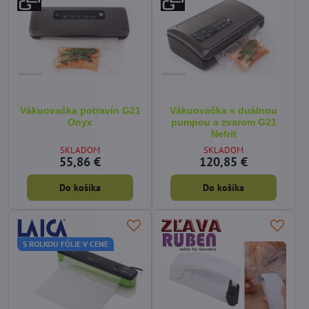
Vákuovačka potravín G21
Vákuovačka s duálnou
Onyx
pumpou a zvarom G21
Nefrit
SKLADOM
SKLADOM
55,86 €
120,85 €
Do košíka
Do košíka
S ROLKOU FÓLIE V CENE