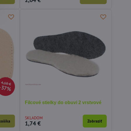
2,04 €
4,10 €
37%
Filcové stielky do obuvi 2 vrstvové
SKLADOM
košíka
Zobraziť
1,74 €