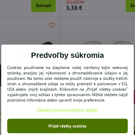
SKLADOM
Zobraziť
Zo
3,38 €
š Šteniatko s
Obliečka na vankúš SPIDER-MANN
De
 cm
40x40 cm
zá
SKLADOM
SK
Zobraziť
Do košíka
3,90 €
15
Predvoľby súkromia
Cookies používame na zlepšenie vašej návštevy tejto webovej
stránky, analýzu jej výkonnosti a zhromažďovanie údajov o jej
používaní. Na tento účel môžeme použiť nástroje a služby tretích
strán a zhromaždené údaje sa môžu preniesť k partnerom v EÚ,
USA alebo iných krajinách. Kliknutím na „Prijať všetky cookies“
6,05 €
vyjadrujete svoj súhlas s týmto spracovaním. Nižšie môžete nájsť
23%
podrobné informácie alebo upraviť svoje preferencie.
Zásady ochrany osobných údajov
é návleky na obuv -na
Gélové pol vložky do obuvi s
ky
podporou priečnej klenby cho
Prijať všetky cookies
SKLADOM
Zobraziť
Do 