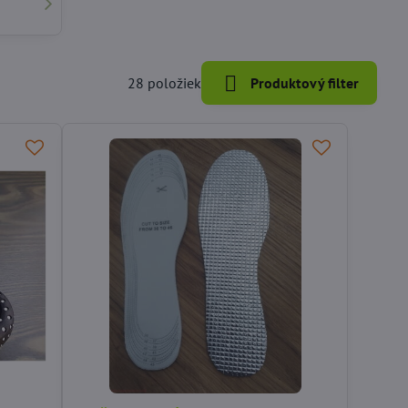
28
položiek
Produktový filter