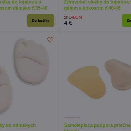
ložky do topánok s
Zdravotné vložky do topánok 
osom dámske č.35-40
gélom a kokosom č.40-46
SKLADOM
Do košíka
Zo
4 €
ODPORÚČAME
žky do dámskych
Samolepiaca podpora priečne