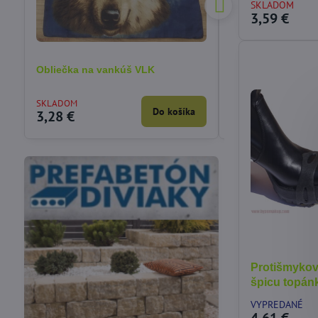
SKLADOM
3,59 €
Obliečka na vankúš VLK
Obliečka na vankú
mačiatkom 40x40
SKLADOM
VYPREDANÉ
Do košíka
3,28 €
3,90 €
Protišmykov
špicu topán
Vákuové skladovanie
Potreby pre cukrárov
potravín
VYPREDANÉ