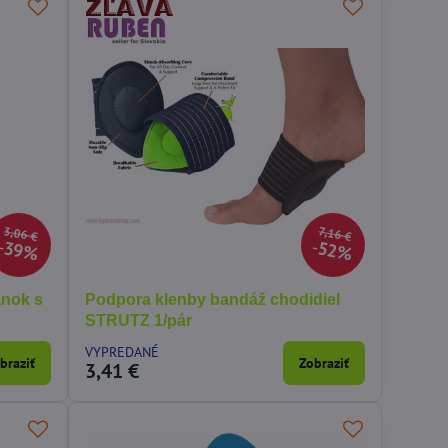
3,06 €
7,16 €
39%
52%
ánok s
Podpora klenby bandáž chodidiel
STRUTZ 1/pár
VYPREDANÉ
braziť
Zobraziť
3,41 €