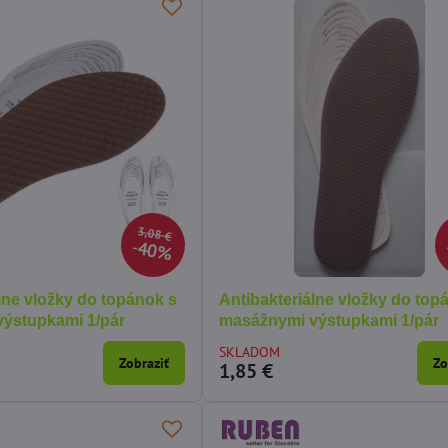
3,08 €
40%
lne vložky do topánok s
Antibakteriálne vložky do top
ýstupkami 1/pár
masážnymi výstupkami 1/pár
SKLADOM
Zobraziť
Zo
1,85 €