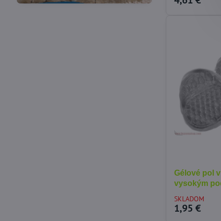
4,61 €
Gélové pol v
vysokým po
SKLADOM
1,95 €