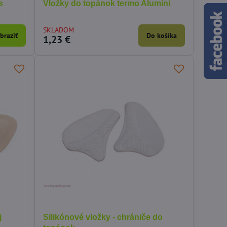
s
Vložky do topánok termo Alumini
SKLADOM
braziť
Do košíka
1,23 €
j
Silikónové vložky - chrániče do