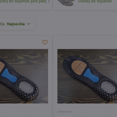
ožky do topánok pod päty
Stielky do topánok
dľa:
Najnovšie