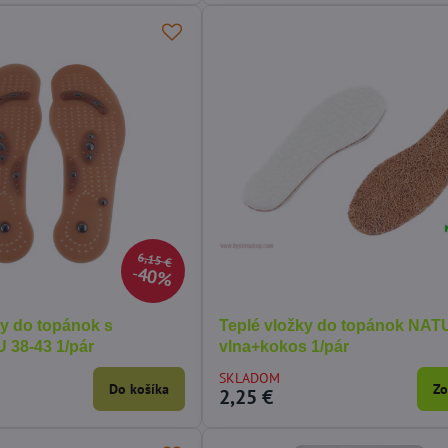
6,15 €
40%
ky do topánok s
Teplé vložky do topánok NA
 38-43 1/pár
vlna+kokos 1/pár
SKLADOM
Do košíka
Zo
2,25 €