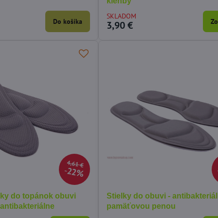
klenby
SKLADOM
20,40 €
Do košíka
Zo
3,90 €
78%
kovacia pohovka
Korektor fixátor Hallux Valgus
Zá
4
deň/noc - 1/ks
130
SKLADOM
SK
Do košíka
Do košíka
4,31 €
82
4,61 €
22%
ožky do topánok obuvi
Stielky do obuvi - antibakteriá
antibakteriálne
pamäťovou penou