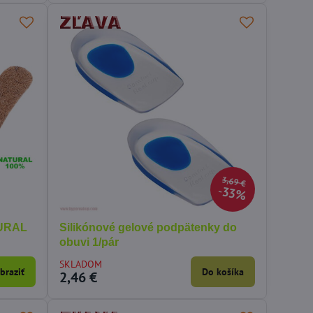
3,69 €
33%
TURAL
Silikónové gelové podpätenky do
obuvi 1/pár
SKLADOM
braziť
Do košíka
2,46 €