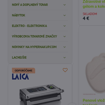
Zdravotné v
NOVÝ A DOPLNENÝ TOVAR
gélom a kok
SKLADOM
NÁBYTOK
4 €
ELEKTRO - ELEKTRONIKA
VÝROBCOVIA TOVAROVÉ ZNAČKY
NOVINKY NA HYPERNAKUP.COM
LACNEJŠIE
ODPORÚČAME
Penové vlo