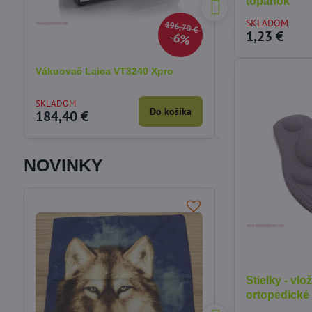
topánok
SKLADOM
196,70 €
1,23 €
6%
Vákuovač Laica VT3240 Xpro
Rozkladacia nafu
5v1 Bestway 7505
SKLADOM
SKLADOM
Do košíka
184,40 €
54,12 €
NOVINKY
Stielky - vl
ortopedické 