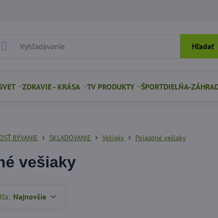
Hľadať
SVET
ZDRAVIE - KRÁSA
TV PRODUKTY
ŠPORT
DIELŇA-ZÁHRA
SŤ BÝVANIE
SKLADOVANIE
Vešiaky
Pojazdné vešiaky
né vešiaky
dľa:
Najnovšie