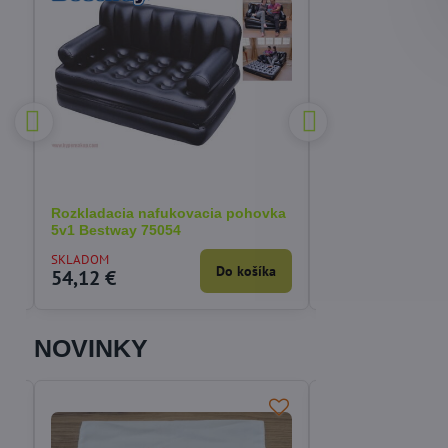
 €
%
Rozkladacia nafukovacia pohovka
Korektor fixátor 
5v1 Bestway 75054
deň/noc - 1/ks
SKLADOM
SKLADOM
a
Do košíka
54,12 €
4,31 €
NOVINKY