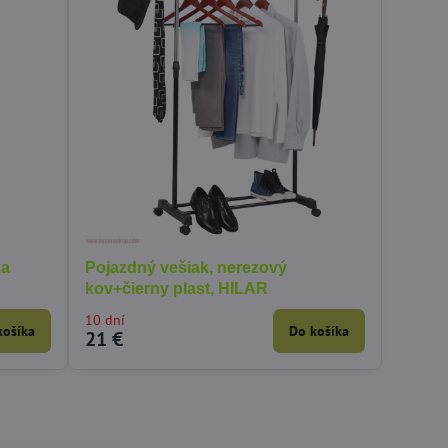
ka
Pojazdný vešiak, nerezový
kov+čierny plast, HILAR
10 dní
košíka
Do košíka
21 €