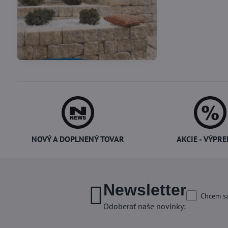
Vákuové skladovanie
Potreby pre cukrárov
potravín
NOVÝ A DOPLNENÝ TOVAR
AKCIE - VÝPRE
Newsletter
Chcem sa
Odoberať naše novinky: