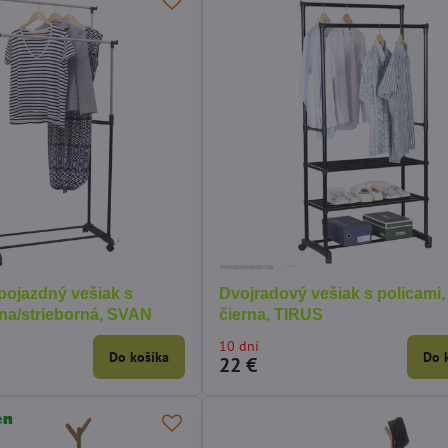
pojazdný vešiak s
Dvojradový vešiak s policami,
rna/strieborná, SVAN
čierna, TIRUS
10 dní
Do košíka
Do 
22 €