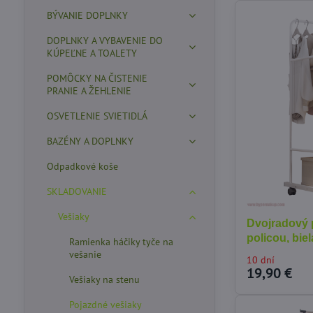
BÝVANIE DOPLNKY
DOPLNKY A VYBAVENIE DO
KÚPEĽNE A TOALETY
POMÔCKY NA ČISTENIE
PRANIE A ŽEHLENIE
OSVETLENIE SVIETIDLÁ
BAZÉNY A DOPLNKY
Odpadkové koše
SKLADOVANIE
Vešiaky
Dvojradový 
policou, bie
Ramienka háčiky tyče na
vešanie
10 dní
19,90 €
Vešiaky na stenu
Pojazdné vešiaky