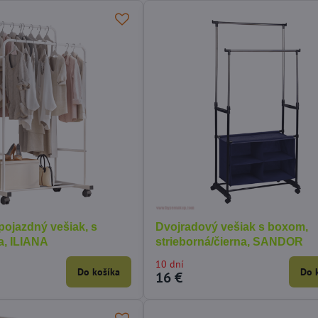
pojazdný vešiak, s
Dvojradový vešiak s boxom,
la, ILIANA
strieborná/čierna, SANDOR
10 dní
Do košíka
Do 
16 €