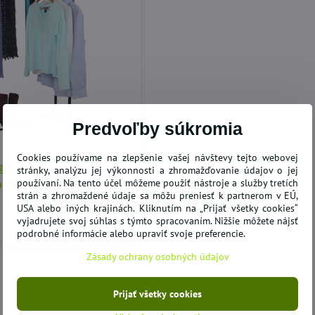
Predvoľby súkromia
Cookies používame na zlepšenie vašej návštevy tejto webovej
stránky, analýzu jej výkonnosti a zhromažďovanie údajov o jej
šiak, nerezový
používaní. Na tento účel môžeme použiť nástroje a služby tretích
plast, OLIVER
strán a zhromaždené údaje sa môžu preniesť k partnerom v EÚ,
USA alebo iných krajinách. Kliknutím na „Prijať všetky cookies“
Do košíka
vyjadrujete svoj súhlas s týmto spracovaním. Nižšie môžete nájsť
podrobné informácie alebo upraviť svoje preferencie.
Zásady ochrany osobných údajov
Prijať všetky cookies