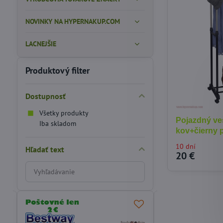
NOVINKY NA HYPERNAKUP.COM
LACNEJŠIE
Produktový filter
Dostupnosť
Všetky produkty
Pojazdný ve
Iba skladom
kov+čierny 
10 dní
Hľadať text
20 €
Prehľadať
výsledky
filtra
fulltextom
ODPORÚČAME