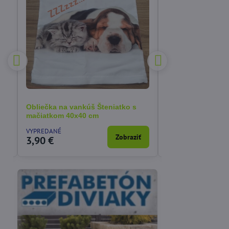
Obliečka na vankúš Šteniatko s
Obliečka na van
mačiatkom 40x40 cm
40x40 cm
VYPREDANÉ
SKLADOM
a
Zobraziť
3,90 €
3,90 €