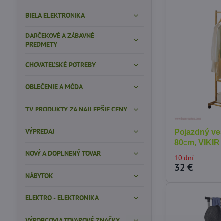
BIELA ELEKTRONIKA
DARČEKOVÉ A ZÁBAVNÉ
PREDMETY
CHOVATEĽSKÉ POTREBY
OBLEČENIE A MÓDA
TV PRODUKTY ZA NAJLEPŠIE CENY
VÝPREDAJ
Pojazdný ve
80cm, VIKIR
NOVÝ A DOPLNENÝ TOVAR
10 dní
32 €
NÁBYTOK
ELEKTRO - ELEKTRONIKA
VÝROBCOVIA TOVAROVÉ ZNAČKY