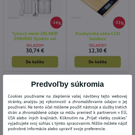
14%
33%
Tyčový mixér ZELMER
Kuchynská váha LCD
ZHB4552 Symbio set
bambus
SKLADOM
SKLADOM
30,74 €
12,30 €
Do košíka
Do košíka
Predvoľby súkromia
Cookies používame na zlepšenie vašej návštevy tejto webovej
stránky, analýzu jej výkonnosti a zhromažďovanie údajov o jej
používaní. Na tento účel môžeme použiť nástroje a služby tretích
strán a zhromaždené údaje sa môžu preniesť k partnerom v EÚ,
USA alebo iných krajinách. Kliknutím na „Prijať všetky cookies“
vyjadrujete svoj súhlas s týmto spracovaním. Nižšie môžete nájsť
10%
podrobné informácie alebo upraviť svoje preferencie.