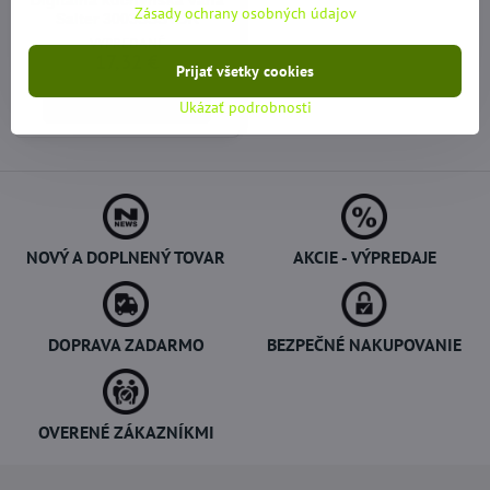
Digitálna kuchynská váha
Zásady ochrany osobných údajov
Salter 3003SSSVDR
VYPREDANÉ
17,32 €
Prijať všetky cookies
Zobraziť
Ukázať podrobnosti
NOVÝ A DOPLNENÝ TOVAR
AKCIE - VÝPREDAJE
DOPRAVA ZADARMO
BEZPEČNÉ NAKUPOVANIE
OVERENÉ ZÁKAZNÍKMI