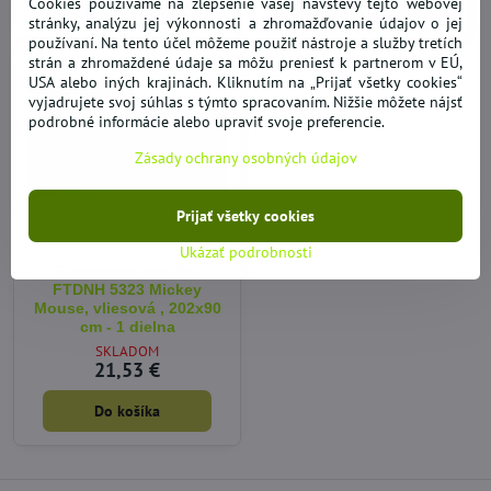
Cookies používame na zlepšenie vašej návštevy tejto webovej
Do košíka
Do košíka
stránky, analýzu jej výkonnosti a zhromažďovanie údajov o jej
používaní. Na tento účel môžeme použiť nástroje a služby tretích
strán a zhromaždené údaje sa môžu preniesť k partnerom v EÚ,
S LEPIDLOM V CENE
USA alebo iných krajinách. Kliknutím na „Prijať všetky cookies“
vyjadrujete svoj súhlas s týmto spracovaním. Nižšie môžete nájsť
podrobné informácie alebo upraviť svoje preferencie.
Zásady ochrany osobných údajov
Prijať všetky cookies
Ukázať podrobnosti
Fototapeta pre deti
FTDNH 5323 Mickey
Mouse, vliesová , 202x90
cm - 1 dielna
SKLADOM
21,53 €
Do košíka