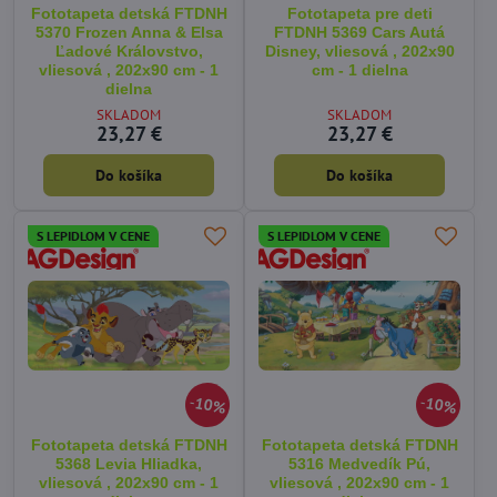
Fototapeta detská FTDNH
Fototapeta pre deti
5370 Frozen Anna & Elsa
FTDNH 5369 Cars Autá
Ľadové Královstvo,
Disney, vliesová , 202x90
vliesová , 202x90 cm - 1
cm - 1 dielna
dielna
SKLADOM
SKLADOM
23,27 €
23,27 €
Do košíka
Do košíka
S LEPIDLOM V CENE
S LEPIDLOM V CENE
10%
10%
Fototapeta detská FTDNH
Fototapeta detská FTDNH
5368 Levia Hliadka,
5316 Medvedík Pú,
vliesová , 202x90 cm - 1
vliesová , 202x90 cm - 1