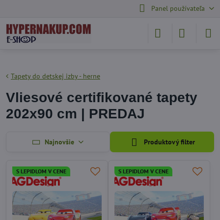
Panel používateľa
Tapety do detskej izby - herne
Vliesové certifikované tapety
202x90 cm | PREDAJ
Najnovšie
Produktový filter
S LEPIDLOM V CENE
S LEPIDLOM V CENE