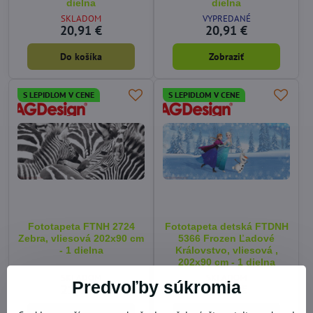
dielna
dielna
SKLADOM
VYPREDANÉ
20,91 €
20,91 €
Do košíka
Zobraziť
S LEPIDLOM V CENE
S LEPIDLOM V CENE
Fototapeta FTNH 2724
Fototapeta detská FTDNH
Zebra, vliesová 202x90 cm
5366 Frozen Ľadové
- 1 dielna
Královstvo, vliesová ,
202x90 cm - 1 dielna
SKLADOM
SKLADOM
Predvoľby súkromia
21,67 €
23,27 €