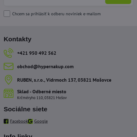
Chcem sa prihlásiť k odberu noviniek e-mailom
Kontakty
+421 950 492 562
obchod​@hypernakup​.com
RUBEN, s​.r​.o​., Vidrmoch 137, 03821 Mošovce
Sklad - Odberné miesto
Krčméryho 110, 03821 Mošov
Sociálne siete
Facebook
Google
Info linky