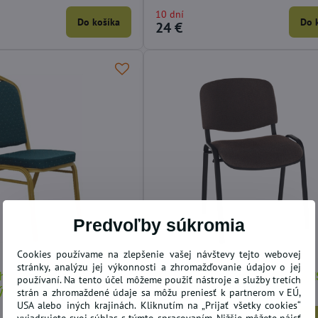
10 dní
Do košíka
Do 
24 €
Predvoľby súkromia
Cookies používame na zlepšenie vašej návštevy tejto webovej
stránky, analýzu jej výkonnosti a zhromažďovanie údajov o jej
ohovateľná, látka
Kancelárska stolička, hnedá, 
používaní. Na tento účel môžeme použiť nástroje a služby tretích
ý zlatý rám, ZINA 2 NEW
NEW
strán a zhromaždené údaje sa môžu preniesť k partnerom v EÚ,
USA alebo iných krajinách. Kliknutím na „Prijať všetky cookies“
10 dní