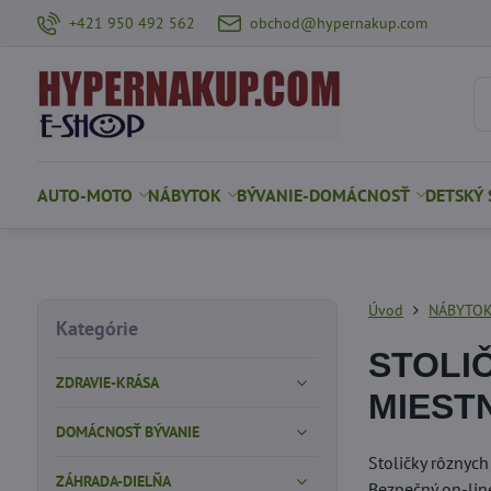
+421 950 492 562
obchod@hypernakup.com
AUTO-MOTO
NÁBYTOK
BÝVANIE-DOMÁCNOSŤ
DETSKÝ 
Úvod
NÁBYTO
Kategórie
STOLI
ZDRAVIE-KRÁSA
MIESTN
DOMÁCNOSŤ BÝVANIE
Stoličky rôznych
ZÁHRADA-DIELŇA
Bezpečný on-lin