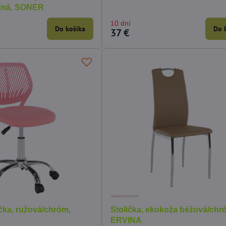
odná, SONER
10 dní
Do košíka
Do 
37 €
čka, ružová/chróm,
Stolička, ekokoža béžová/chr
ERVINA