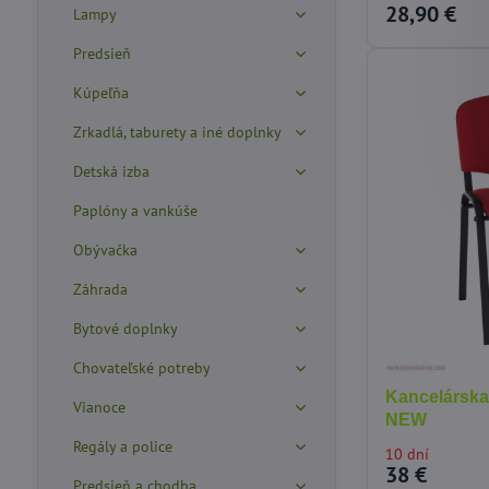
28,90 €
Lampy
Predsieň
Kúpeľňa
Zrkadlá, taburety a iné doplnky
Detská izba
Paplóny a vankúše
Obývačka
Záhrada
Bytové doplnky
Chovateľské potreby
Kancelárska 
Vianoce
NEW
Regály a police
10 dní
38 €
Predsieň a chodba