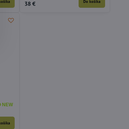
košíka
Do košíka
38 €
SO NEW
košíka