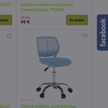
, COLBY
Stolička s doskou na písanie,
čierna/prírodná, TEKER
10 dní
košíka
Do košíka
49 €
 SELVA
Otočná stolička, modrá/chróm,