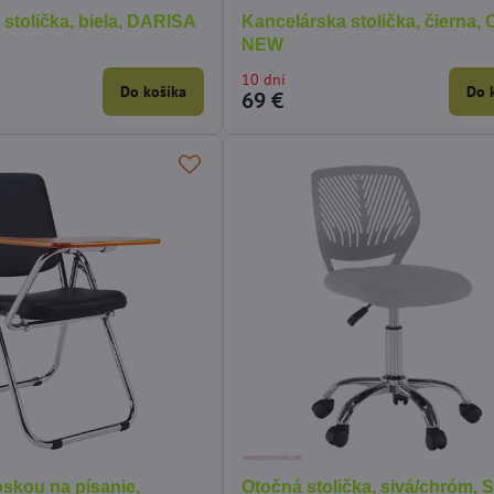
stolička, biela, DARISA
Kancelárska stolička, čierna
NEW
10 dní
Do košíka
Do 
69 €
oskou na písanie,
Otočná stolička, sivá/chróm,