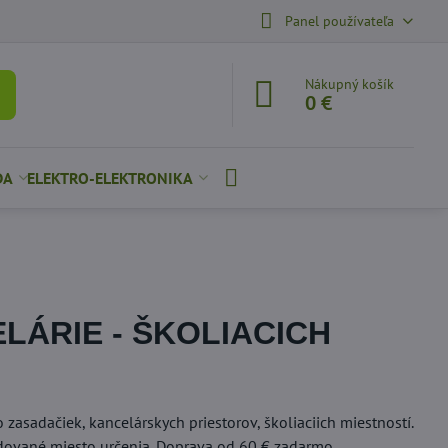
Panel používateľa
Nákupný košík
0 €
DA
ELEKTRO-ELEKTRONIKA
LÁRIE - ŠKOLIACICH
asadačiek, kancelárskych priestorov, školiaciich miestností.
dované miesto určenia. Doprava od 60 € zadarmo.