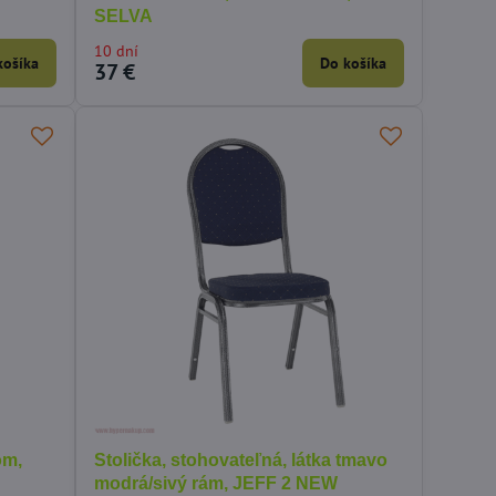
SELVA
10 dní
košíka
Do košíka
37 €
óm,
Stolička, stohovateľná, látka tmavo
modrá/sivý rám, JEFF 2 NEW