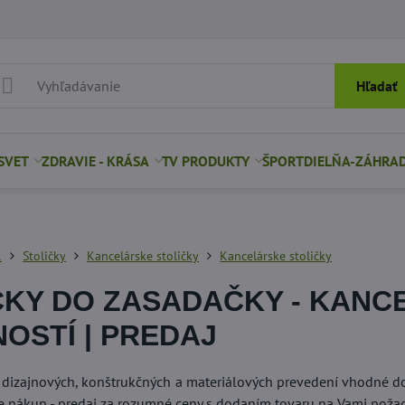
Hľadať
SVET
ZDRAVIE - KRÁSA
TV PRODUKTY
ŠPORT
DIELŇA-ZÁHRA
K
Stoličky
Kancelárske stoličky
Kancelárske stoličky
ČKY DO ZASADAČKY - KANCE
OSTÍ | PREDAJ
 dizajnových, konštrukčných a materiálových prevedení vhodné do z
e nákup - predaj za rozumné ceny s dodaním tovaru na Vami poža