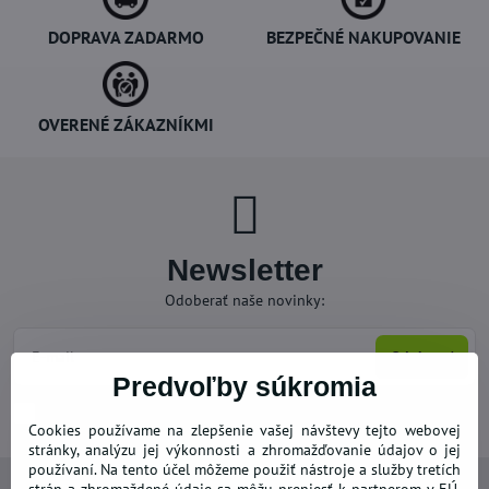
DOPRAVA ZADARMO
BEZPEČNÉ NAKUPOVANIE
OVERENÉ ZÁKAZNÍKMI
Newsletter
Odoberať naše novinky:
Odoberať
Predvoľby súkromia
Chcem sa prihlásiť k odberu noviniek e-mailom
Cookies používame na zlepšenie vašej návštevy tejto webovej
stránky, analýzu jej výkonnosti a zhromažďovanie údajov o jej
používaní. Na tento účel môžeme použiť nástroje a služby tretích