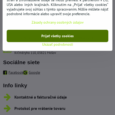
strán a zhromaždené údaje sa môžu preniesť k partnerom v EÚ,
Kontakty
USA alebo iných krajinách. Kliknutím na „Prijať všetky cookies“
vyjadrujete svoj súhlas s týmto spracovaním. Nižšie môžete nájsť
podrobné informácie alebo upraviť svoje preferencie.
+421 950 492 562
Zásady ochrany osobných údajov
obchod​@hypernakup​.com
Prijať všetky cookies
RUBEN, s​.r​.o​., Vidrmoch 137, 03821 Mošovce
Ukázať podrobnosti
Sklad - Odberné miesto
Krčméryho 110, 03821 Mošov
Sociálne siete
Facebook
Google
Info linky
Kontaktné a fakturačné údaje
Protokol pre vrátenie tovaru