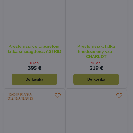
Kreslo ušiak s taburetom,
Kreslo ušiak, látka
látka smaragdová, ASTRID
hnedozelený vzor,
CHARLOT
10 dní
10 dní
395 €
319 €
Do košíka
Do košíka