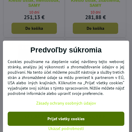
Kreslo ušiak, mentol/buk,
Kreslo ušiak, žltá/čierna,
SAMY
SAMY
10 dní
10 dní
251,13 €
281,88 €
Do košíka
Do košíka
Predvoľby súkromia
Cookies používame na zlepšenie vašej návštevy tejto webovej
stránky, analýzu jej výkonnosti a zhromažďovanie údajov o jej
používaní. Na tento účel môžeme použiť nástroje a služby tretích
strán a zhromaždené údaje sa môžu preniesť k partnerom v EÚ,
USA alebo iných krajinách. Kliknutím na „Prijať všetky cookies“
vyjadrujete svoj súhlas s týmto spracovaním. Nižšie môžete nájsť
podrobné informácie alebo upraviť svoje preferencie.
Kreslo ušiak, sivá/čierna,
Kreslo ušiak, hnedá/buk,
Zásady ochrany osobných údajov
SAMY
BREDLY
10 dní
10 dní
281,88 €
265,48 €
Prijať všetky cookies
Do košíka
Do košíka
Ukázať podrobnosti