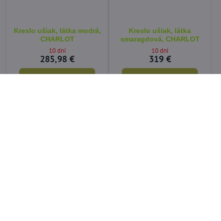
Kreslo ušiak, látka modrá,
Kreslo ušiak, látka
CHARLOT
smaragdová, CHARLOT
10 dní
10 dní
285,98 €
319 €
Do košíka
Do košíka
Kreslo ušiak s taburetom,
Kreslo ušiak, látka
látka modrá, ASTRID
horčicová, CHARLOT
10 dní
10 dní