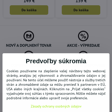
149 €
139 €
Do košíka
Do košíka
NOVÝ A DOPLNENÝ TOVAR
AKCIE - VÝPREDAJE
Predvoľby súkromia
DOPRAVA ZADARMO
BEZPEČNÉ NAKUPOVANIE
Cookies používame na zlepšenie vašej návštevy tejto webovej
stránky, analýzu jej výkonnosti a zhromažďovanie údajov o jej
používaní. Na tento účel môžeme použiť nástroje a služby tretích
strán a zhromaždené údaje sa môžu preniesť k partnerom v EÚ,
OVERENÉ ZÁKAZNÍKMI
USA alebo iných krajinách. Kliknutím na „Prijať všetky cookies“
vyjadrujete svoj súhlas s týmto spracovaním. Nižšie môžete nájsť
podrobné informácie alebo upraviť svoje preferencie.
Zásady ochrany osobných údajov