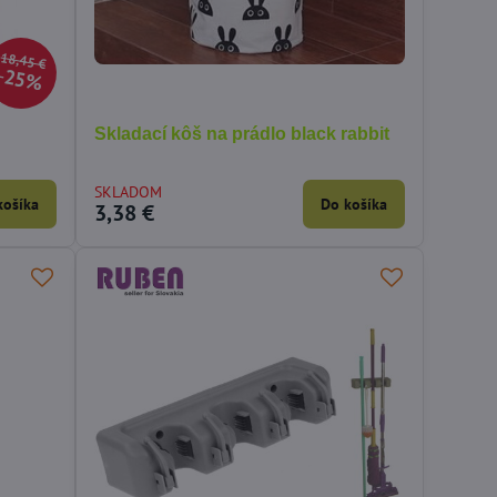
18,45 €
25%
Skladací kôš na prádlo black rabbit
SKLADOM
košíka
Do košíka
3,38 €