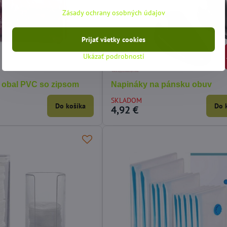
Zásady ochrany osobných údajov
Prijať všetky cookies
Ukázať podrobnosti
/ obal PVC so zipsom
Napináky na pánsku obuv
SKLADOM
Do košíka
Do 
4,92 €