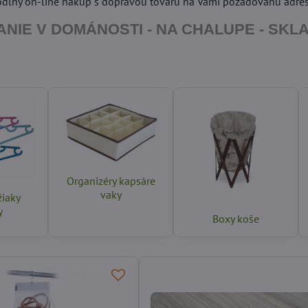
dlný on-line nákup s dopravou tovaru na Vami požadovanú adres
NIE V DOMÁNOSTI - NA CHALUPE - SKLAD
Organizéry kapsáre
vaky
žiaky
y
Boxy koše