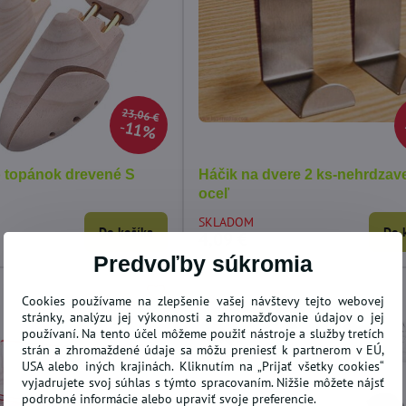
kúš SPIDER-MANN
Detské obliečky PAW PATROL
Ob
záchranári 135x100 cm
10
23,06 €
11%
SKLADOM
SK
Do košíka
Do košíka
15,27 €
12
 topánok drevené S
Háčik na dvere 2 ks-nehrdzav
oceľ
SKLADOM
Do košíka
Do 
4,09 €
Predvoľby súkromia
Cookies používame na zlepšenie vašej návštevy tejto webovej
stránky, analýzu jej výkonnosti a zhromažďovanie údajov o jej
používaní. Na tento účel môžeme použiť nástroje a služby tretích
strán a zhromaždené údaje sa môžu preniesť k partnerom v EÚ,
USA alebo iných krajinách. Kliknutím na „Prijať všetky cookies“
vyjadrujete svoj súhlas s týmto spracovaním. Nižšie môžete nájsť
podrobné informácie alebo upraviť svoje preferencie.