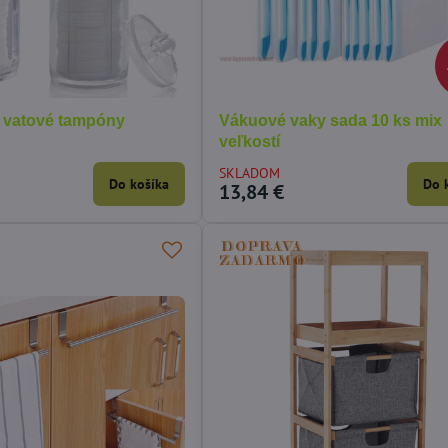
 vatové tampóny
Vákuové vaky sada 10 ks mix
veľkostí
SKLADOM
Do košíka
Do 
13,84 €