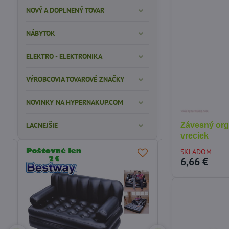
NOVÝ A DOPLNENÝ TOVAR
NÁBYTOK
ELEKTRO - ELEKTRONIKA
VÝROBCOVIA TOVAROVÉ ZNAČKY
NOVINKY NA HYPERNAKUP.COM
LACNEJŠIE
Závesný orga
vreciek
SKLADOM
6,66 €
ODPORÚČAME