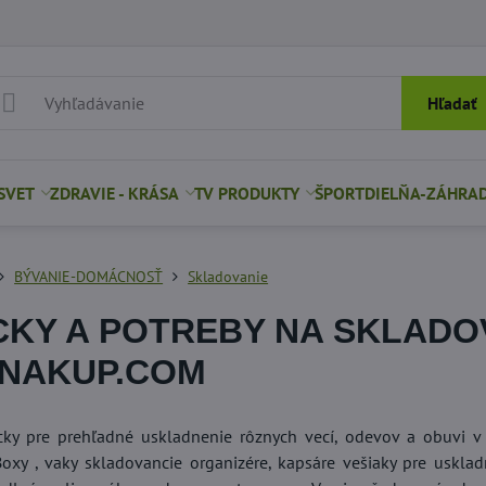
Hľadať
SVET
ZDRAVIE - KRÁSA
TV PRODUKTY
ŠPORT
DIELŇA-ZÁHRA
BÝVANIE-DOMÁCNOSŤ
Skladovanie
KY A POTREBY NA SKLADOVA
NAKUP.COM
cky pre prehľadné uskladnenie rôznych vecí, odevov a obuvi v
oxy , vaky skladovancie organizére, kapsáre vešiaky pre usklad