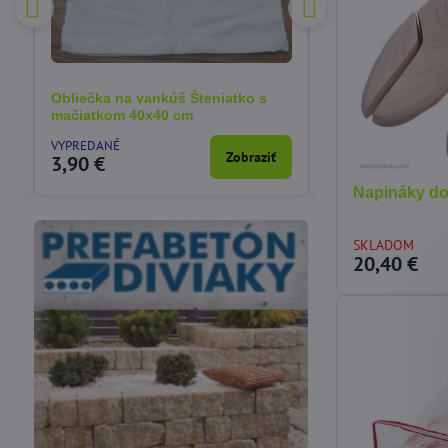
Obliečka na vankúš Šteniatko s
Obliečka na van
mačiatkom 40x40 cm
40x40 cm
VYPREDANÉ
SKLADOM
a
Zobraziť
3,90 €
3,90 €
Napináky do
SKLADOM
20,40 €
Vákuové skladovanie
Potreby pre cukrárov
potravín