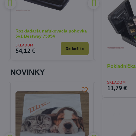
 €
%
Rozkladacia nafukovacia pohovka
Korektor fixátor 
5v1 Bestway 75054
deň/noc - 1/ks
SKLADOM
SKLADOM
a
Do košíka
54,12 €
4,31 €
Pokladnička
NOVINKY
SKLADOM
11,79 €