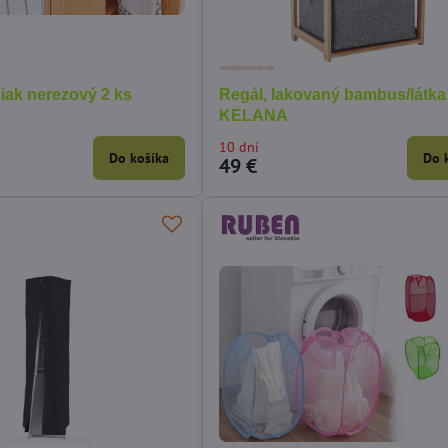
iak nerezový 2 ks
Regál, lakovaný bambus/látka 
KELANA
10 dní
Do košíka
Do 
49 €