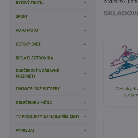
Bezpečný a poho
BYTOVÝ TEXTIL
SKLADOVA
ŠPORT
AUTO MOTO
DETSKÝ SVET
BIELA ELEKTRONIKA
DARČEKOVÉ A ZÁBAVNÉ
PREDMETY
Vešiaky dr
CHOVATEĽSKÉ POTREBY
stojan
OBLEČENIE A MÓDA
TV PRODUKTY ZA NAJLEPŠIE CENY
VÝPREDAJ