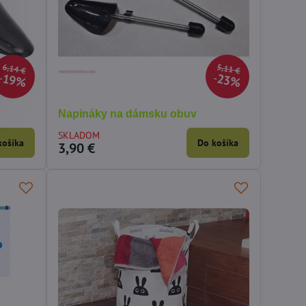
6,14 €
5,11 €
19%
23%
Napináky na dámsku obuv
SKLADOM
košíka
Do košíka
3,90 €