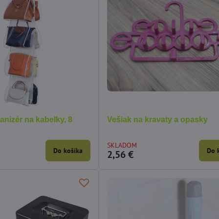
nizér na kabelky, 8
Vešiak na kravaty a opasky
SKLADOM
Do košíka
Do 
2,56 €