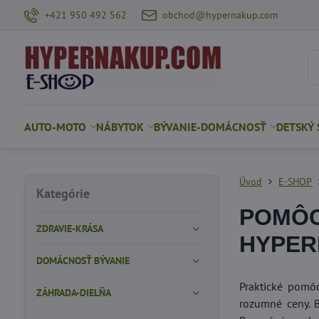
+421 950 492 562
obchod@hypernakup.com
AUTO-MOTO
NÁBYTOK
BÝVANIE-DOMÁCNOSŤ
DETSKÝ 
Úvod
E-SHOP
Kategórie
POMÔC
ZDRAVIE-KRÁSA
HYPER
DOMÁCNOSŤ BÝVANIE
Praktické pomô
ZÁHRADA-DIELŇA
rozumné ceny. B