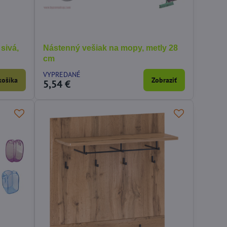
sivá,
Nástenný vešiak na mopy, metly 28
cm
VYPREDANÉ
košíka
Zobraziť
5,54 €