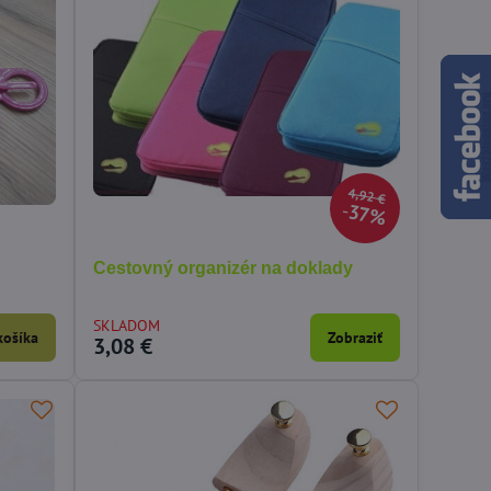
4,92 €
37%
Cestovný organizér na doklady
SKLADOM
košíka
Zobraziť
3,08 €