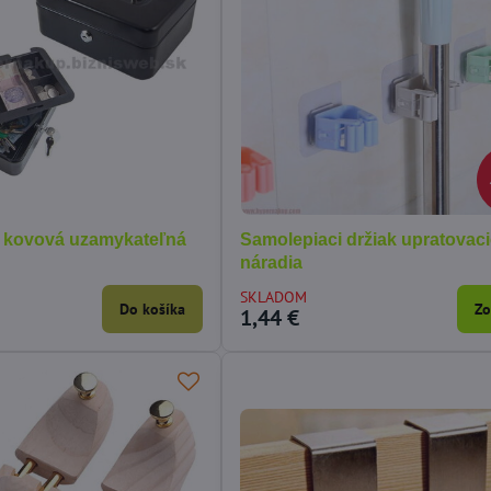
20,40 €
78%
Hallux Valgus
Záhradný domček kovový GAH
Drá
1300 - 340 x 382 cm
SKLADOM
SK
Do košíka
Do košíka
821,54 €
15
 kovová uzamykateľná
Samolepiaci držiak upratovac
náradia
SKLADOM
Do košíka
Zo
1,44 €