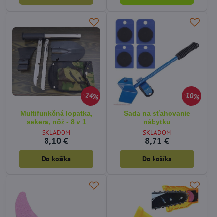
24%
10%
Multifunkčná lopatka,
Sada na sťahovanie
sekera, nôž - 8 v 1
nábytku
SKLADOM
SKLADOM
8,10 €
8,71 €
Do košíka
Do košíka