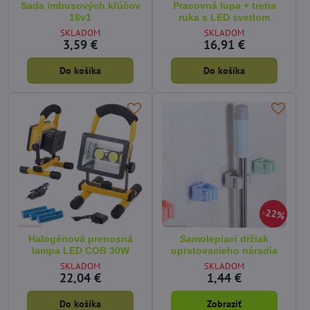
Sada imbusových kľúčov
Pracovná lupa + tretia
16v1
ruka s LED svetlom
SKLADOM
SKLADOM
3,59 €
16,91 €
Do košíka
Do košíka
22%
Halogénová prenosná
Samolepiaci držiak
lampa LED COB 30W
upratovacieho náradia
SKLADOM
SKLADOM
22,04 €
1,44 €
Do košíka
Zobraziť