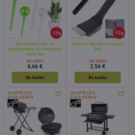
23%
32%
Dávkovač vody na
Kefa so škrabkou na gril
zavlažovanie do kvetináča
2v1
sada 4ks
SKLADOM
SKLADOM
6,66 €
2,56 €
Do košíka
Do košíka