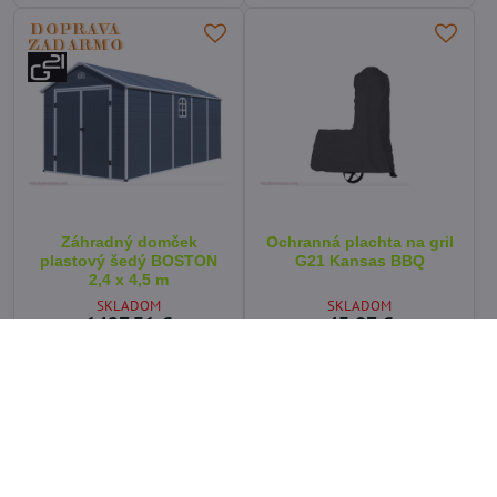
Záhradný domček
Ochranná plachta na gril
plastový šedý BOSTON
G21 Kansas BBQ
2,4 x 4,5 m
SKLADOM
SKLADOM
1427,31 €
43,97 €
Do košíka
Do košíka