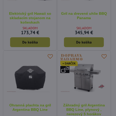
Elektrický gril Hawaii so
Gril na drevené uhlie BBQ
skladacím stojanom na
Panama
kolieskach
SKLADOM
SKLADOM
173,74 €
345,94 €
Do košíka
Do košíka
+ DARČEK
Ohranná plachta na gril
Záhradný gril Argentina
Argentina BBQ Line
BBQ Line, plynový ,
nerezový 5 horákov