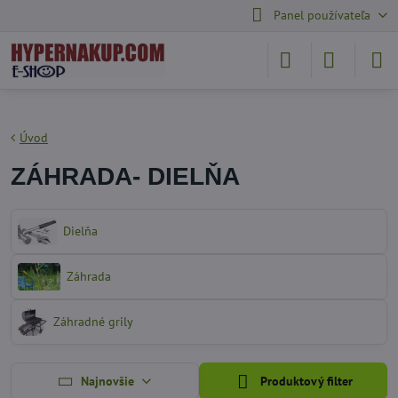
Panel používateľa
Úvod
ZÁHRADA- DIELŇA
Dielňa
Záhrada
Záhradné grily
Najnovšie
Produktový filter