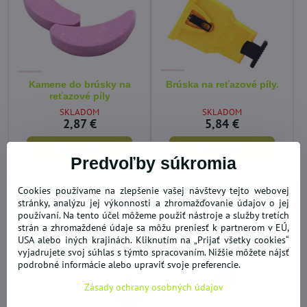
Kamene do brúsky na
Brúska na reťazové píly.
reťazové píly
SKLADOM
SKLADOM
2,87 €
5,84 €
Do košíka
Do košíka
Predvoľby súkromia
Cookies používame na zlepšenie vašej návštevy tejto webovej
stránky, analýzu jej výkonnosti a zhromažďovanie údajov o jej
používaní. Na tento účel môžeme použiť nástroje a služby tretích
strán a zhromaždené údaje sa môžu preniesť k partnerom v EÚ,
USA alebo iných krajinách. Kliknutím na „Prijať všetky cookies“
vyjadrujete svoj súhlas s týmto spracovaním. Nižšie môžete nájsť
podrobné informácie alebo upraviť svoje preferencie.
Zásady ochrany osobných údajov
32%