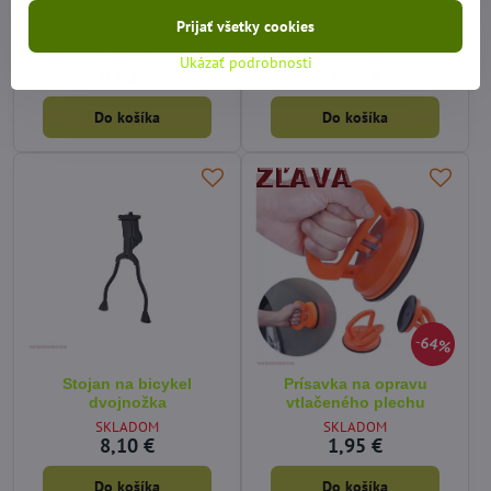
Pumpa na prečerpávanie
Kľúč na bicykel
Prijať všetky cookies
na tekutiny
SKLADOM
SKLADOM
Ukázať podrobnosti
4,82 €
2,56 €
Do košíka
Do košíka
64%
Stojan na bicykel
Prísavka na opravu
dvojnožka
vtlačeného plechu
SKLADOM
SKLADOM
8,10 €
1,95 €
Do košíka
Do košíka