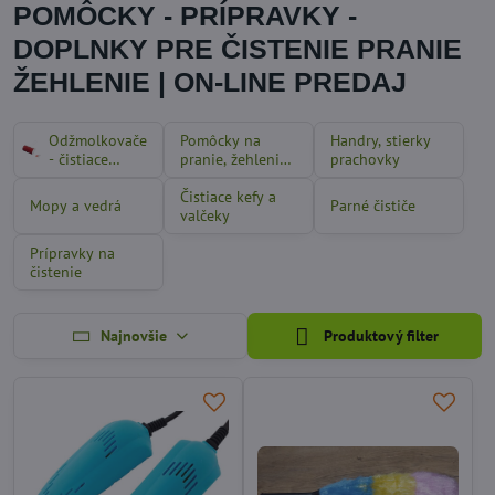
POMÔCKY - PRÍPRAVKY -
DOPLNKY PRE ČISTENIE PRANIE
ŽEHLENIE | ON-LINE PREDAJ
Odžmolkovače
Pomôcky na
Handry, stierky
- čistiace
pranie, žehlenie
prachovky
valčeky a kefy
a sušenie
na textil
Čistiace kefy a
Mopy a vedrá
Parné čističe
valčeky
Prípravky na
čistenie
Najnovšie
Produktový filter