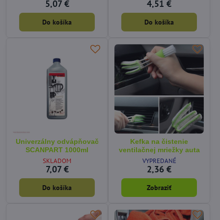
5,07 €
4,51 €
Do košíka
Do košíka
Univerzálny odvápňovač
Kefka na čistenie
SCANPART 1000ml
ventilačnej mriežky auta
SKLADOM
VYPREDANÉ
7,07 €
2,36 €
Do košíka
Zobraziť