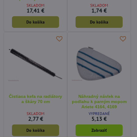
SKLADOM
SKLADOM
17,41 €
1,74 €
Do košíka
Do košíka
Čistiaca kefa na radiátory
Náhradný návlek na
a škáry 70 cm
podlahu k parným mopom
Ariete 4164, 4169
SKLADOM
VYPREDANÉ
2,77 €
5,13 €
Do košíka
Zobraziť