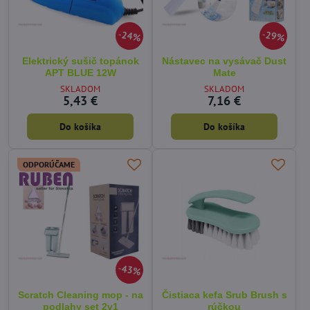
24%
29%
Elektrický sušič topánok
Nástavec na vysávač Dust
APT BLUE 12W
Mate
SKLADOM
SKLADOM
5,43 €
7,16 €
Do košíka
Do košíka
ODPORÚČAME
43%
Scratch Cleaning mop - na
Čistiaca kefa Srub Brush s
podlahy set 2v1
rúčkou