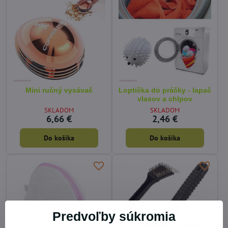
Mini ručný vysávač
Loptička do práčky - lapač
vlasov a chlpov
SKLADOM
SKLADOM
6,66 €
2,46 €
Do košíka
Do košíka
Predvoľby súkromia