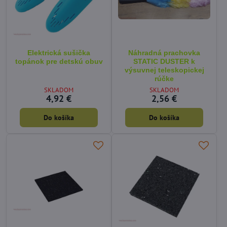
Elektrická sušička
Náhradná prachovka
topánok pre detskú obuv
STATIC DUSTER k
výsuvnej teleskopickej
rúčke
SKLADOM
SKLADOM
4,92 €
2,56 €
Do košíka
Do košíka