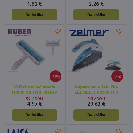
4,61 €
2,26 €
Do košíka
Do košíka
19%
7%
Valček na vyčistenie
Naparovacia žehlička
textilu od srsti, vlasov
ZELMER ZIR0500 Trip
SKLADOM
SKLADOM
4,97 €
29,62 €
Do košíka
Do košíka