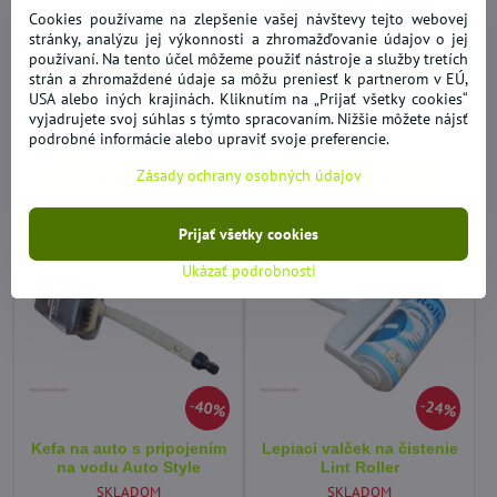
Cookies používame na zlepšenie vašej návštevy tejto webovej
37%
32%
stránky, analýzu jej výkonnosti a zhromažďovanie údajov o jej
používaní. Na tento účel môžeme použiť nástroje a služby tretích
Košík na pranie
Kefa so škrabkou na gril
strán a zhromaždené údaje sa môžu preniesť k partnerom v EÚ,
podprsenky
2v1
USA alebo iných krajinách. Kliknutím na „Prijať všetky cookies“
VYPREDANÉ
SKLADOM
vyjadrujete svoj súhlas s týmto spracovaním. Nižšie môžete nájsť
2,56 €
2,56 €
podrobné informácie alebo upraviť svoje preferencie.
Zásady ochrany osobných údajov
Zobraziť
Do košíka
Prijať všetky cookies
Ukázať podrobnosti
40%
24%
Kefa na auto s pripojením
Lepiaci valček na čistenie
na vodu Auto Style
Lint Roller
SKLADOM
SKLADOM