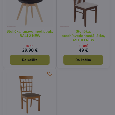
Stolička, tmavohnedá/buk,
Stolička,
BALI 2 NEW
orech/svetlohnedá látka,
ASTRO NEW
10 dní
10 dní
29,90 €
49 €
Do košíka
Do košíka