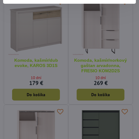
Komoda, kašmír/dub
Komoda, kašmír/norkový
evoke, KAROS 3D1S
gaštan arvadonna,
FRESIO KOM2D2S
10 dní
10 dní
179 €
269 €
Do košíka
Do košíka