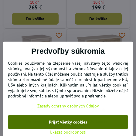
10 dní
10 dní
265 €
199 €
Do košíka
Do košíka
Predvoľby súkromia
Cookies používame na zlepšenie vašej návštevy tejto webovej
stránky, analýzu jej výkonnosti a zhromažďovanie údajov o jej
používaní. Na tento účel môžeme použiť nástroje a služby tretích
strán a zhromaždené údaje sa môžu preniesť k partnerom v EÚ,
USA alebo iných krajinách. Kliknutím na „Prijať všetky cookies“
vyjadrujete svoj súhlas s týmto spracovaním. Nižšie môžete nájsť
Komoda, kašmír/dub
Komoda, kašmír/dub
podrobné informácie alebo upraviť svoje preferencie.
evoke, KAROS 1D1S
evoke, KAROS 2D1S
10 dní
10 dní
Zásady ochrany osobných údajov
85 €
119 €
Do košíka
Do košíka
Prijať všetky cookies
Ukázať podrobnosti