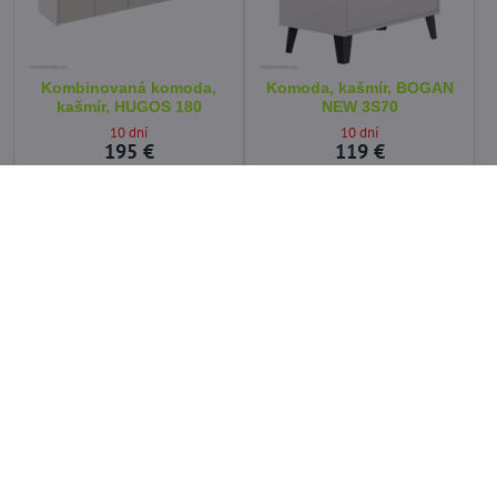
Kombinovaná komoda,
Komoda, kašmír, BOGAN
kašmír, HUGOS 180
NEW 3S70
10 dní
10 dní
195 €
119 €
Do košíka
Do košíka
Komoda, biela, BOGAN
Komoda, kašmír, BOGAN
NEW 3S70
NEW 5S40