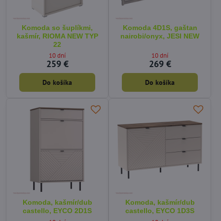
Komoda so šuplíkmi,
Komoda 4D1S, gaštan
kašmír, RIOMA NEW TYP
nairobi/onyx, JESI NEW
22
10 dní
10 dní
259 €
269 €
Do košíka
Do košíka
Komoda, kašmír/dub
Komoda, kašmír/dub
castello, EYCO 2D1S
castello, EYCO 1D3S