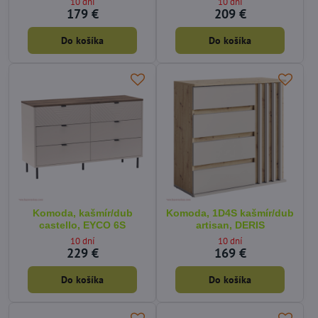
10 dní
10 dní
179 €
209 €
Do košíka
Do košíka
Komoda, kašmír/dub
Komoda, 1D4S kašmír/dub
castello, EYCO 6S
artisan, DERIS
10 dní
10 dní
229 €
169 €
Do košíka
Do košíka