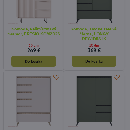
Komoda, kašmír/tmavý
Komoda, smoke zelená/
mramor, FRESIO KOM2D2S
čierna, LONGY
REG1D5S1K
10 dní
10 dní
269 €
369 €
Do košíka
Do košíka