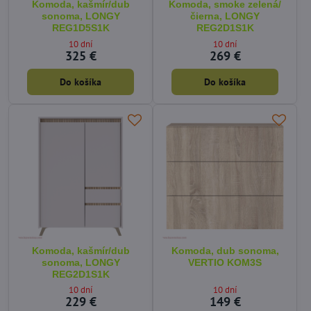
Komoda, kašmír/dub
Komoda, smoke zelená/
sonoma, LONGY
čierna, LONGY
REG1D5S1K
REG2D1S1K
10 dní
10 dní
325 €
269 €
Do košíka
Do košíka
Komoda, kašmír/dub
Komoda, dub sonoma,
sonoma, LONGY
VERTIO KOM3S
REG2D1S1K
10 dní
10 dní
229 €
149 €