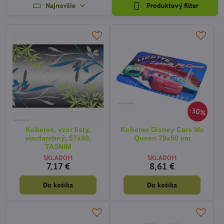
Najnovšie
Produktový filter
30%
Koberec, vzor listy,
Koberec Disney Cars Mc
viacfarebný, 57x90,
Queen 79x50 cm
TASNIM
SKLADOM
SKLADOM
7,17 €
8,61 €
Do košíka
Do košíka