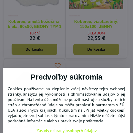
Koberec, umelá kožušina,
Koberec, viacfarebný,
biela, 60x90, EBONY TYP 1
150x100, JENNY
10 dní
SKLADOM
22 €
22,55 €
Do košíka
Do košíka
Predvoľby súkromia
Cookies používame na zlepšenie vašej návštevy tejto webovej
stránky, analýzu jej výkonnosti a zhromažďovanie údajov o jej
používaní. Na tento účel môžeme použiť nástroje a služby tretích
strán a zhromaždené údaje sa môžu preniesť k partnerom v EÚ,
USA alebo iných krajinách. Kliknutím na „Prijať všetky cookies“
vyjadrujete svoj súhlas s týmto spracovaním. Nižšie môžete nájsť
podrobné informácie alebo upraviť svoje preferencie.
Koberec, umelá kožušina,
sivá, 60x90, EBONY TYP 5
Zásady ochrany osobných údajov