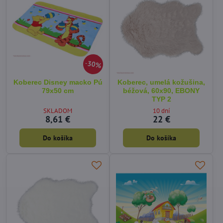
30%
Koberec Disney macko Pú
Koberec, umelá kožušina,
79x50 cm
béžová, 60x90, EBONY
TYP 2
SKLADOM
10 dní
8,61 €
22 €
Do košíka
Do košíka