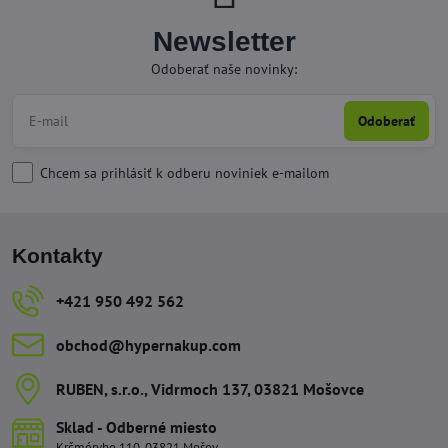
Newsletter
Odoberať naše novinky:
Odoberať
Chcem sa prihlásiť k odberu noviniek e-mailom
Kontakty
+421 950 492 562
obchod​@hypernakup​.com
RUBEN, s​.r​.o​., Vidrmoch 137, 03821 Mošovce
Sklad - Odberné miesto
Krčméryho 110, 03821 Mošov