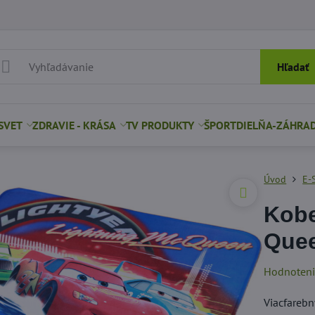
Hľadať
SVET
ZDRAVIE - KRÁSA
TV PRODUKTY
ŠPORT
DIELŇA-ZÁHRA
Úvod
E-
Kobe
Que
Hodnoten
Viacfarebn