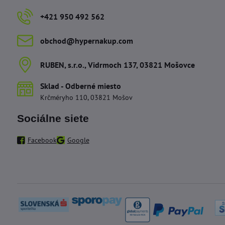
+421 950 492 562
obchod​@hypernakup​.com
RUBEN, s​.r​.o​., Vidrmoch 137, 03821 Mošovce
Sklad - Odberné miesto
Krčméryho 110, 03821 Mošov
Sociálne siete
Facebook
Google