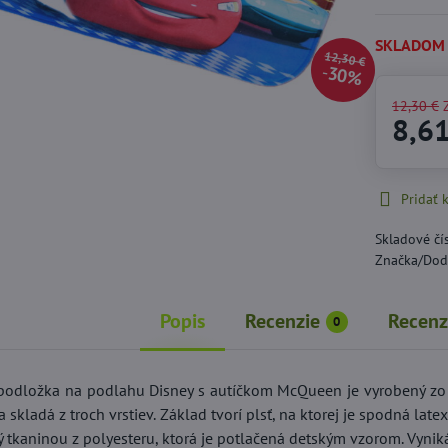
SKLADOM
12,30 €
30%
12,30 €
8,6
Pridať
Skladové čí
Značka/Dod
Popis
Recenzie
Recenz
0
 podložka na podlahu Disney s autíčkom McQueen je vyrobený zo 1
a skladá z troch vrstiev. Základ tvorí plsť, na ktorej je spodná la
ý tkaninou z polyesteru, ktorá je potlačená detským vzorom. Vyniká