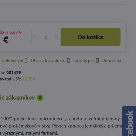
Zľava
3,69 €
Do košíka
1 €
 k Obľúbeným
Otázka k produktu
Strážny pes
Doručenia
slo:
003429
ávateľ v SR:
RUBEN
ie zákazníkov
0
00% polyesteru - microfleece , a preto je veľmi príjemný na
texová protišmyková vrstva. Povrch koberca je mäkký a príjemný
 výraznými, stálymi farbami.