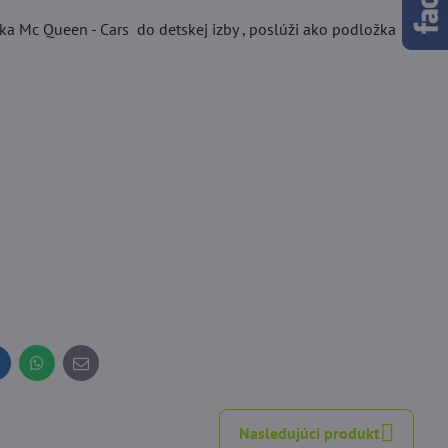
a Mc Queen - Cars do detskej izby , poslúži ako podložka
inkedIn
WhatsApp
E-
mail
Nasledujúci produkt