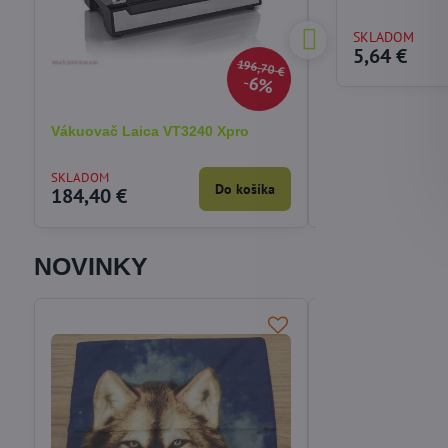
SKLADOM
5,64 €
196,70 €
6%
Vákuovač Laica VT3240 Xpro
Rozkladacia nafu
5v1 Bestway 7505
SKLADOM
SKLADOM
Do košíka
184,40 €
54,12 €
NOVINKY