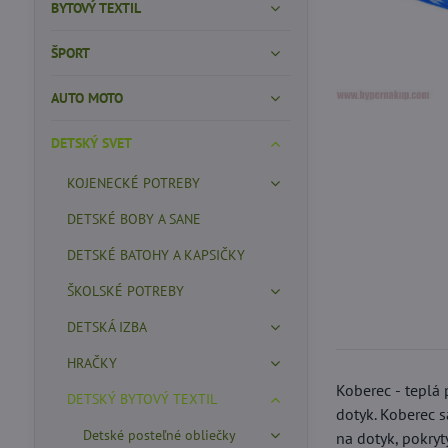
BYTOVÝ TEXTIL
ŠPORT
AUTO MOTO
DETSKÝ SVET
KOJENECKÉ POTREBY
DETSKÉ BOBY A SANE
DETSKÉ BATOHY A KAPSIČKY
ŠKOLSKÉ POTREBY
DETSKÁ IZBA
HRAČKY
Koberec - teplá
DETSKÝ BYTOVÝ TEXTIL
dotyk. Koberec s
Detské posteľné obliečky
na dotyk, pokryt