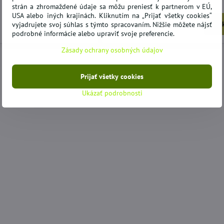
dielna
strán a zhromaždené údaje sa môžu preniesť k partnerom v EÚ,
USA alebo iných krajinách. Kliknutím na „Prijať všetky cookies“
SKLADOM
Do košíka
Do 
vyjadrujete svoj súhlas s týmto spracovaním. Nižšie môžete nájsť
21,53 €
20,40 €
podrobné informácie alebo upraviť svoje preferencie.
78%
Zásady ochrany osobných údajov
kovacia pohovka
Korektor fixátor Hallux Valgus
Zá
4
deň/noc - 1/ks
130
Prijať všetky cookies
SKLADOM
SK
Ukázať podrobnosti
Do košíka
Do košíka
4,31 €
82