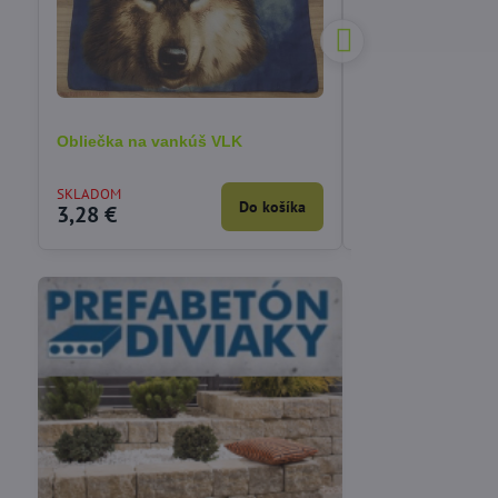
Obliečka na vankúš VLK
Obliečka na vankú
mačiatkom 40x40
SKLADOM
VYPREDANÉ
Do košíka
3,28 €
3,90 €
Vákuové skladovanie