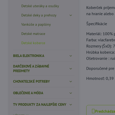
Detské uteráky a osušky
Koberček príjem
na hranie alebo 
Detské deky a prehozy
Špecifikácie
Vankúše a paplóny
Materiál: 100% p
Detské matrace
Farba: viacfareb
Detské koberce
Rozmery (ŠxD):
Hrúbka koberca:
BIELA ELEKTRONIKA
Ošetrovanie : ru
DARČEKOVÉ A ZÁBAVNÉ
Doporučené pre 
PREDMETY
Hmotnosť: 0,39
CHOVATEĽSKÉ POTREBY
OBLEČENIE A MÓDA
TV PRODUKTY ZA NAJLEPŠIE CENY
Predchádza