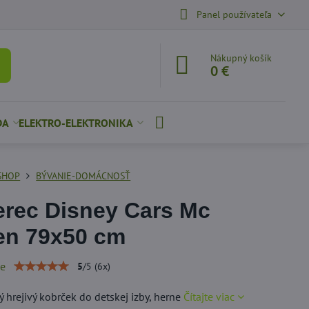
Panel používateľa
Nákupný košík
0 €
DA
ELEKTRO-ELEKTRONIKA
SHOP
BÝVANIE-DOMÁCNOSŤ
rec Disney Cars Mc
en 79x50 cm
ie
5
/
5
(
6
x)
ý hrejivý kobrček do detskej izby, herne
Čítajte viac