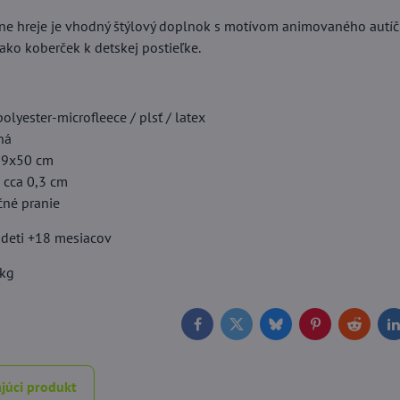
ne hreje je vhodný štýlový doplnok s motívom animovaného autíčk
ako koberček k detskej postieľke.
olyester-microfleece / plsť / latex
ná
 79x50 cm
 cca 0,3 cm
čné pranie
deti +18 mesiacov
 kg
Facebook
Twitter
Bluesky
Pinterest
Reddit
L
júci produkt