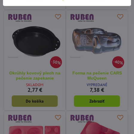
Zobraziť
Zobraziť
30%
40%
Okrúhly kovový plech na
Forma na pečenie CARS
pečenie zapekanie
McQueen
SKLADOM
VYPREDANÉ
2,77 €
7,38 €
Do košíka
Zobraziť