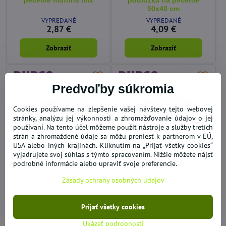
pečenie muffins mix
podložka na pečenie
50x40 cm
VYPREDANÉ
VYPREDANÉ
2,87 €
4,09 €
Zobraziť
Zobraziť
Predvoľby súkromia
Cookies používame na zlepšenie vašej návštevy tejto webovej
stránky, analýzu jej výkonnosti a zhromažďovanie údajov o jej
používaní. Na tento účel môžeme použiť nástroje a služby tretích
strán a zhromaždené údaje sa môžu preniesť k partnerom v EÚ,
USA alebo iných krajinách. Kliknutím na „Prijať všetky cookies“
19%
27%
vyjadrujete svoj súhlas s týmto spracovaním. Nižšie môžete nájsť
podrobné informácie alebo upraviť svoje preferencie.
Plech na pečenie
Plech na pečenie
zapekanie kovová forma
zapekanie štvorec
Zásady ochrany osobných údajov
obdĺžnik
VYPREDANÉ
VYPREDANÉ
2,46 €
2,97 €
Prijať všetky cookies
Ukázať podrobnosti