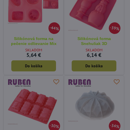
44%
39%
Silikónová forma na
Silikónová forma
pečenie odlievanie Mix
Snehuliak 3D
SKLADOM
SKLADOM
5,64 €
6,14 €
Do košíka
Do košíka
30%
34%