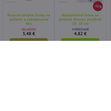
31%
Kovové okrúhle formy na
Nastaviteľná forma na
pečenie a vykrajovanie
pečenie štvorec obdĺžnik
5ks
10- 18 cm
SKLADOM
VYPREDANÉ
3,48 €
4,82 €
Do košíka
Zobraziť
NEW
30%
13%
Nastaviteľná forma na
Nastaviteľná forma na
tortu srdce 12/26 cm
tortu okrúhla 16 - 30 cm