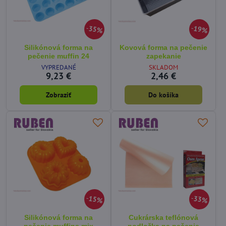
35%
19%
Silikónová forma na
Kovová forma na pečenie
pečenie muffin 24
zapekanie
VYPREDANÉ
SKLADOM
9,23 €
2,46 €
Zobraziť
Do košíka
15%
33%
Silikónová forma na
Cukrárska teflónová