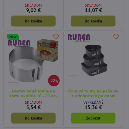
SKLADOM
SKLADOM
9,02 €
11,07 €
Do košíka
Do košíka
NEW
32%
Nastaviteľná forma na
Kovové formy na pečenie
tortu okrúhla 16 - 20 cm
s odnímateľným dnom
SKLADOM
VYPREDANÉ
5,54 €
15,36 €
Do košíka
Zobraziť