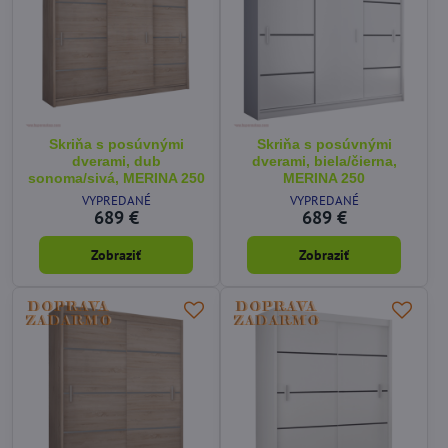
Skriňa s posúvnými
Skriňa s posúvnými
dverami, dub
dverami, biela/čierna,
sonoma/sivá, MERINA 250
MERINA 250
VYPREDANÉ
VYPREDANÉ
689 €
689 €
Zobraziť
Zobraziť