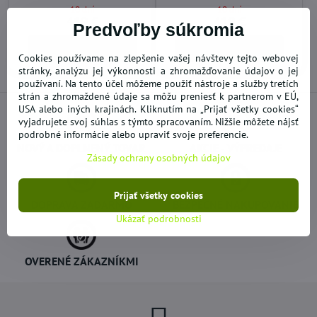
10 dní
10 dní
419 €
419 €
Predvoľby súkromia
Do košíka
Do košíka
Cookies používame na zlepšenie vašej návštevy tejto webovej
stránky, analýzu jej výkonnosti a zhromažďovanie údajov o jej
používaní. Na tento účel môžeme použiť nástroje a služby tretích
strán a zhromaždené údaje sa môžu preniesť k partnerom v EÚ,
USA alebo iných krajinách. Kliknutím na „Prijať všetky cookies“
vyjadrujete svoj súhlas s týmto spracovaním. Nižšie môžete nájsť
podrobné informácie alebo upraviť svoje preferencie.
NOVÝ A DOPLNENÝ TOVAR
AKCIE - VÝPREDAJE
Zásady ochrany osobných údajov
Prijať všetky cookies
DOPRAVA ZADARMO
BEZPEČNÉ NAKUPOVANIE
Ukázať podrobnosti
OVERENÉ ZÁKAZNÍKMI