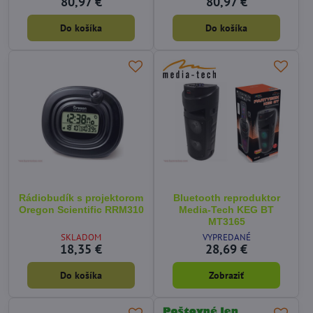
80,97 €
80,97 €
Do košíka
Do košíka
Rádiobudík s projektorom
Bluetooth reproduktor
Oregon Scientific RRM310
Media-Tech KEG BT
MT3165
SKLADOM
VYPREDANÉ
18,35 €
28,69 €
Do košíka
Zobraziť