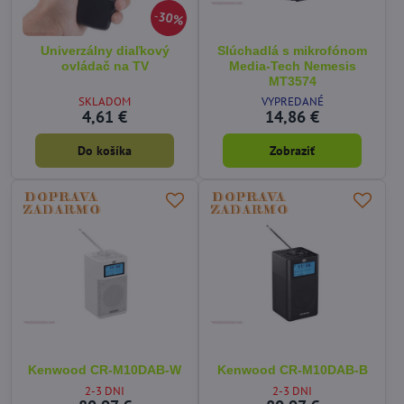
30%
Univerzálny diaľkový
Slúchadlá s mikrofónom
ovládač na TV
Media-Tech Nemesis
MT3574
SKLADOM
VYPREDANÉ
4,61 €
14,86 €
Do košíka
Zobraziť
Kenwood CR-M10DAB-W
Kenwood CR-M10DAB-B
2-3 DNI
2-3 DNI