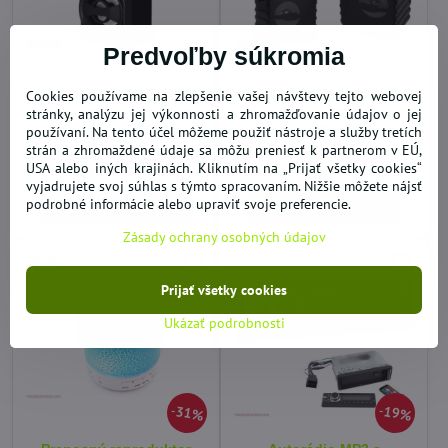
Predvoľby súkromia
Cookies používame na zlepšenie vašej návštevy tejto webovej
Bezdrôtový multifunkčný
Bezdrôtový multifunkčný
reproduktor Boombox BT
reproduktor PartyBox
stránky, analýzu jej výkonnosti a zhromažďovanie údajov o jej
MT3155
Compact BT MT3152
používaní. Na tento účel môžeme použiť nástroje a služby tretích
strán a zhromaždené údaje sa môžu preniesť k partnerom v EÚ,
SKLADOM
VYPREDANÉ
15,36 €
27,66 €
USA alebo iných krajinách. Kliknutím na „Prijať všetky cookies“
vyjadrujete svoj súhlas s týmto spracovaním. Nižšie môžete nájsť
podrobné informácie alebo upraviť svoje preferencie.
Do košíka
Zobraziť
Zásady ochrany osobných údajov
NEW
Prijať všetky cookies
Ukázať podrobnosti
31%
19%