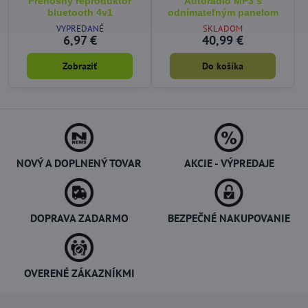
Prenosný reproduktor
Autorádio MP3 s
bluetooth 4v1
odnímateľným panelom
VYPREDANÉ
SKLADOM
6,97 €
40,99 €
Zobraziť
Do košíka
NOVÝ A DOPLNENÝ TOVAR
AKCIE - VÝPREDAJE
DOPRAVA ZADARMO
BEZPEČNÉ NAKUPOVANIE
OVERENÉ ZÁKAZNÍKMI