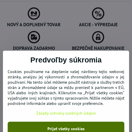
NOVÝ A DOPLNENÝ TOVAR
AKCIE - VÝPREDAJE
DOPRAVA ZADARMO
BEZPEČNÉ NAKUPOVANIE
Predvoľby súkromia
OVERENÉ ZÁKAZNÍKMI
Cookies používame na zlepšenie vašej návštevy tejto webovej
stránky, analýzu jej výkonnosti a zhromažďovanie údajov o jej
používaní. Na tento účel môžeme použiť nástroje a služby tretích
strán a zhromaždené údaje sa môžu preniesť k partnerom v EÚ,
USA alebo iných krajinách. Kliknutím na „Prijať všetky cookies“
vyjadrujete svoj súhlas s týmto spracovaním. Nižšie môžete nájsť
podrobné informácie alebo upraviť svoje preferencie.
Newsletter
Zásady ochrany osobných údajov
Odoberať naše novinky:
Prijať všetky cookies