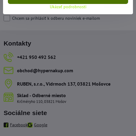
Odoberať
Ukázať podrobnosti
Chcem sa prihlásiť k odberu noviniek e-mailom
Kontakty
+421 950 492 562
obchod​@hypernakup​.com
RUBEN, s​.r​.o​., Vidrmoch 137, 03821 Mošovce
Sklad - Odberné miesto
Krčméryho 110, 03821 Mošov
Sociálne siete
Facebook
Google