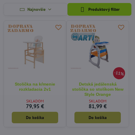
Najnovšie
Produktový filter
11%
Stolička na kŕmenie
Detská jedálenská
rozkladacia 2v1
stolička so stolíkom New
Style Orange
SKLADOM
SKLADOM
79,95 €
81,99 €
Do košíka
Do košíka