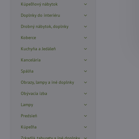
Kúpeľňový nábytok
Doplnky do interiéru
Drobný nábytok, doplnky
Koberce
Kuchyňa a Jedáleň
Kancelária
Spálňa
Obrazy, lampy a iné doplnky
Obývacia izba
Lampy
Predsieň
Kúpeľňa
Zrkadlá, taburety a iné doplnky