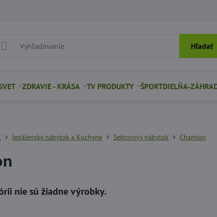
Hľadať
SVET
ZDRAVIE - KRÁSA
TV PRODUKTY
ŠPORT
DIELŇA-ZÁHRA
K
Jedálenský nábytok a Kuchyne
Sektorový nábytok
Chamion
on