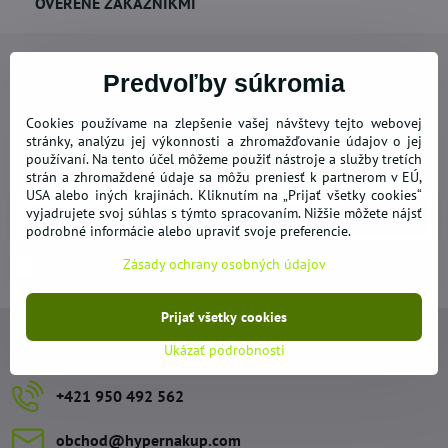
OVERENÉ ZÁKAZNÍKMI
Predvoľby súkromia
Cookies používame na zlepšenie vašej návštevy tejto webovej
Newsletter
stránky, analýzu jej výkonnosti a zhromažďovanie údajov o jej
používaní. Na tento účel môžeme použiť nástroje a služby tretích
Odoberať naše novinky:
strán a zhromaždené údaje sa môžu preniesť k partnerom v EÚ,
USA alebo iných krajinách. Kliknutím na „Prijať všetky cookies“
vyjadrujete svoj súhlas s týmto spracovaním. Nižšie môžete nájsť
Odoberať
podrobné informácie alebo upraviť svoje preferencie.
Zásady ochrany osobných údajov
Chcem sa prihlásiť k odberu noviniek e-mailom
Prijať všetky cookies
Kontakty
Ukázať podrobnosti
+421 950 492 562
obchod​@hypernakup​.com