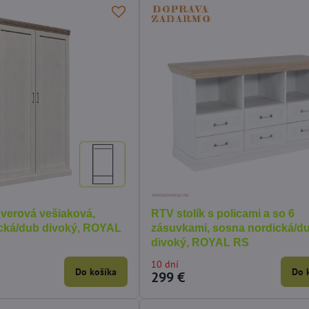
dverová vešiaková,
RTV stolík s policami a so 6
cká/dub divoký, ROYAL
zásuvkami, sosna nordická/d
divoký, ROYAL RS
10 dní
Do košíka
Do 
299 €