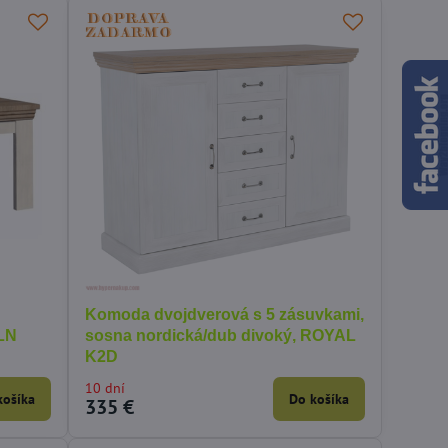
Komoda dvojdverová s 5 zásuvkami,
 LN
sosna nordická/dub divoký, ROYAL
K2D
10 dní
košíka
Do košíka
335 €