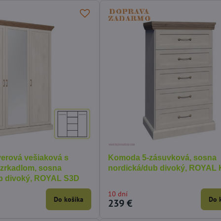
verová vešiaková s
Komoda 5-zásuvková, sosna
 zrkadlom, sosna
nordická/dub divoký, ROYAL
b divoký, ROYAL S3D
10 dní
Do košíka
Do 
239 €