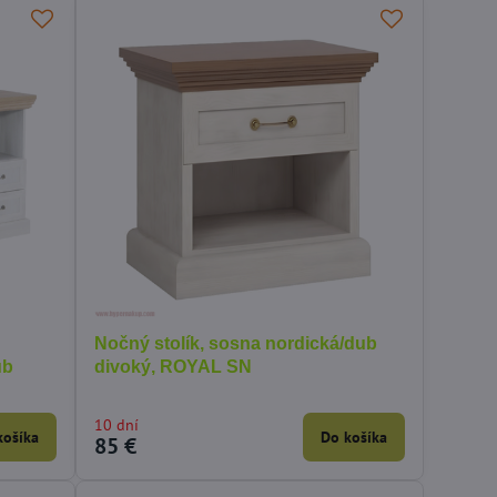
Nočný stolík, sosna nordická/dub
ub
divoký, ROYAL SN
10 dní
košíka
Do košíka
85 €