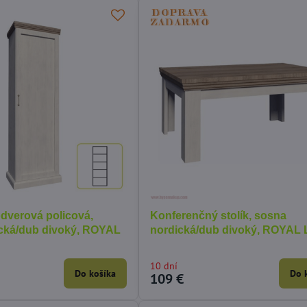
odverová policová,
Konferenčný stolík, sosna
cká/dub divoký, ROYAL
nordická/dub divoký, ROYAL
10 dní
Do košíka
Do 
109 €