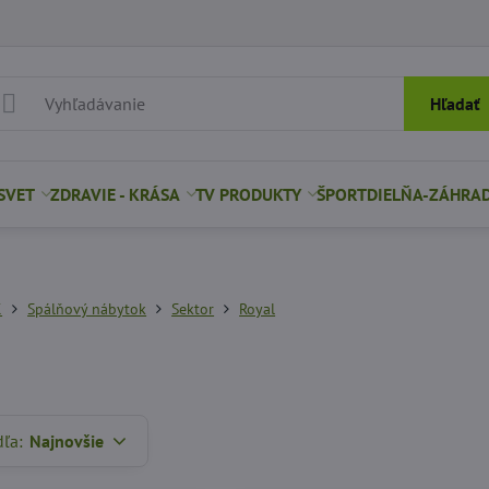
Hľadať
SVET
ZDRAVIE - KRÁSA
TV PRODUKTY
ŠPORT
DIELŇA-ZÁHRA
K
Spálňový nábytok
Sektor
Royal
dľa:
Najnovšie