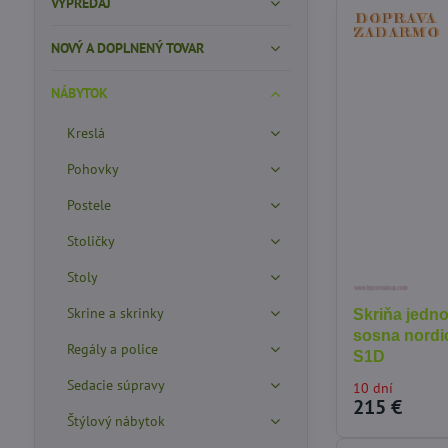
VÝPREDAJ
NOVÝ A DOPLNENÝ TOVAR
NÁBYTOK
Kreslá
Pohovky
Postele
Stoličky
Stoly
Skrine a skrinky
Skriňa jedn
sosna nordi
Regály a police
S1D
Sedacie súpravy
10 dní
215 €
Štýlový nábytok