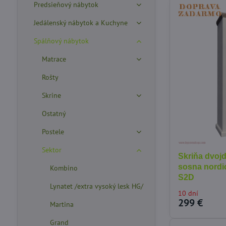
Predsieňový nábytok
Jedálenský nábytok a Kuchyne
Spálňový nábytok
Matrace
Rošty
Skrine
Ostatný
Postele
Sektor
Skriňa dvoj
sosna nordi
Kombino
S2D
Lynatet /extra vysoký lesk HG/
10 dní
299 €
Martina
Grand