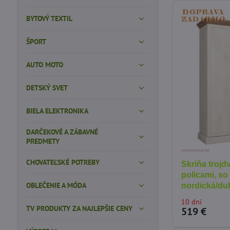
BYTOVÝ TEXTIL
ŠPORT
AUTO MOTO
DETSKÝ SVET
BIELA ELEKTRONIKA
DARČEKOVÉ A ZÁBAVNÉ
PREDMETY
CHOVATEĽSKÉ POTREBY
Skriňa trojd
policami, so
OBLEČENIE A MÓDA
nordická/du
10 dní
TV PRODUKTY ZA NAJLEPŠIE CENY
519 €