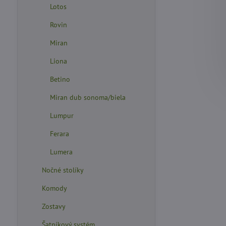
Lotos
Rovin
Miran
Liona
Betino
Miran dub sonoma/biela
Lumpur
Ferara
Lumera
Nočné stolíky
Komody
Zostavy
Šatníkový systém