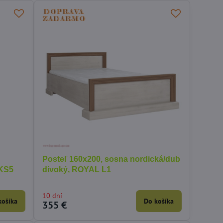
Posteľ 160x200, sosna nordická/dub
 KS5
divoký, ROYAL L1
10 dní
košíka
Do košíka
355 €