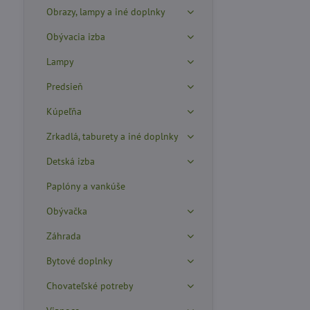
Obrazy, lampy a iné doplnky
Obývacia izba
Lampy
Predsieň
Kúpeľňa
Zrkadlá, taburety a iné doplnky
Detská izba
Paplóny a vankúše
Obývačka
Záhrada
Bytové doplnky
Chovateľské potreby