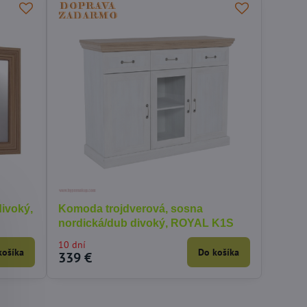
divoký,
Komoda trojdverová, sosna
nordická/dub divoký, ROYAL K1S
10 dní
košíka
Do košíka
339 €