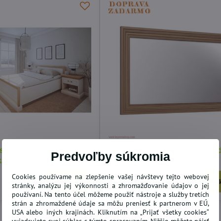
stava nábytku, sosna
Zrkadlo, sosna nordická/dub 
Predvoľby súkromia
cká, ROYAL
ROYAL LS
10 dní
Cookies používame na zlepšenie vašej návštevy tejto webovej
Do košíka
Do 
129 €
stránky, analýzu jej výkonnosti a zhromažďovanie údajov o jej
používaní. Na tento účel môžeme použiť nástroje a služby tretích
strán a zhromaždené údaje sa môžu preniesť k partnerom v EÚ,
USA alebo iných krajinách. Kliknutím na „Prijať všetky cookies“