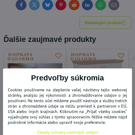
Facebook
Twitter
Bluesky
Pinterest
Reddit
LinkedIn
WhatsApp
E-
mail
Nasledujúci produkt
Ďalšie zaujmavé produkty
Predvoľby súkromia
Cookies používame na zlepšenie vašej návštevy tejto webovej
stránky, analýzu jej výkonnosti a zhromažďovanie údajov o jej
používaní. Na tento účel môžeme použiť nástroje a služby tretích
strán a zhromaždené údaje sa môžu preniesť k partnerom v EÚ,
USA alebo iných krajinách. Kliknutím na „Prijať všetky cookies“
Spálňová zostava
Komoda dvojdverová s 5
vyjadrujete svoj súhlas s týmto spracovaním. Nižšie môžete nájsť
nábytku, sosna biela
zásuvkami, sosna
podrobné informácie alebo upraviť svoje preferencie.
nordická, ROYAL
nordická/dub divoký,
ROYAL K2D
Zásady ochrany osobných údajov
10 dní
10 dní