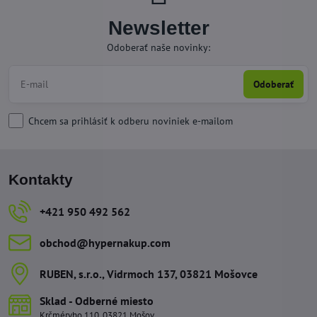
Newsletter
Odoberať naše novinky:
Odoberať
Chcem sa prihlásiť k odberu noviniek e-mailom
Kontakty
+421 950 492 562
obchod​@hypernakup​.com
RUBEN, s​.r​.o​., Vidrmoch 137, 03821 Mošovce
Sklad - Odberné miesto
Krčméryho 110, 03821 Mošov