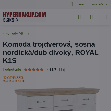
Panel používateľa
Komody, Vitríny
Komoda trojdverová, sosna
nordická/dub divoký, ROYAL
K1S
Hodnotenie
4.91
/
5
(
11
x)