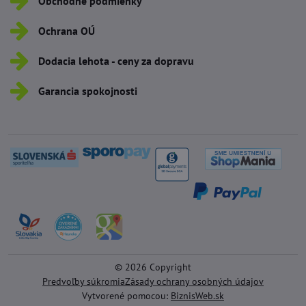
Obchodné podmienky
Ochrana OÚ
Dodacia lehota - ceny za dopravu
Garancia spokojnosti
©
2026
Copyright
Predvoľby súkromia
Zásady ochrany osobných údajov
Vytvorené pomocou:
BiznisWeb.sk