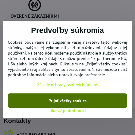
OVERENÉ ZÁKAZNÍKMI
Predvoľby súkromia
Cookies používame na zlepšenie vašej návštevy tejto webovej
stránky, analýzu jej výkonnosti a zhromažďovanie údajov o jej
používaní. Na tento účel môžeme použiť nástroje a služby tretích
Newsletter
strán a zhromaždené údaje sa môžu preniesť k partnerom v EÚ,
USA alebo iných krajinách. Kliknutím na „Prijať všetky cookies“
Odoberať naše novinky:
vyjadrujete svoj súhlas s týmto spracovaním. Nižšie môžete nájsť
podrobné informácie alebo upraviť svoje preferencie.
Odoberať
Zásady ochrany osobných údajov
Chcem sa prihlásiť k odberu noviniek e-mailom
Prijať všetky cookies
Ukázať podrobnosti
Kontakty
+421 950 492 562