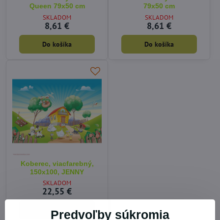
Queen 79x50 cm
79x50 cm
SKLADOM
SKLADOM
8,61 €
8,61 €
Do košíka
Do košíka
Koberec, viacfarebný,
150x100, JENNY
SKLADOM
22,55 €
Do košíka
Predvoľby súkromia