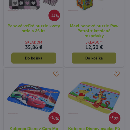
25%
Penové veľké puzzle kvety
Maxi penové puzzle Paw
srdcia 36 ks
Patrol + kreslené
rozprávky
SKLADOM
SKLADOM
35,86 €
12,30 €
Do košíka
Do košíka
30%
30%
Koberec Disney Cars Mc
Koberec Disney macko Pú