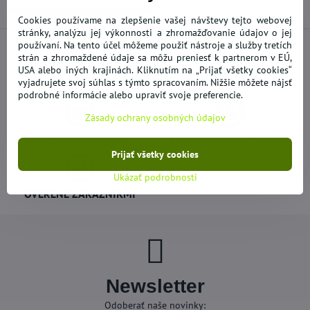
Cookies používame na zlepšenie vašej návštevy tejto webovej
stránky, analýzu jej výkonnosti a zhromažďovanie údajov o jej
používaní. Na tento účel môžeme použiť nástroje a služby tretích
strán a zhromaždené údaje sa môžu preniesť k partnerom v EÚ,
USA alebo iných krajinách. Kliknutím na „Prijať všetky cookies“
NOVÝ A DOPLNENÝ TOVAR
AKCIE - VÝPREDAJE
vyjadrujete svoj súhlas s týmto spracovaním. Nižšie môžete nájsť
podrobné informácie alebo upraviť svoje preferencie.
Zásady ochrany osobných údajov
DOPRAVA ZADARMO
BEZPEČNÉ NAKUPOVANIE
Prijať všetky cookies
Ukázať podrobnosti
OVERENÉ ZÁKAZNÍKMI
Newsletter
Odoberať naše novinky: