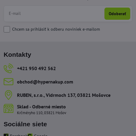
Odoberať
Chcem sa prihlásiť k odberu noviniek e-mailom
Kontakty
+421 950 492 562
obchod​@hypernakup​.com
RUBEN, s​.r​.o​., Vidrmoch 137, 03821 Mošovce
Sklad - Odberné miesto
Krčméryho 110, 03821 Mošov
Sociálne siete
Facebook
Google