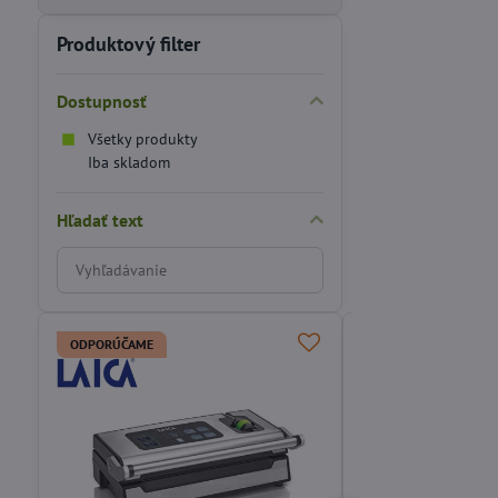
Produktový filter
Dostupnosť
Všetky produkty
Iba skladom
Hľadať text
Prehľadať
výsledky
filtra
fulltextom
ODPORÚČAME