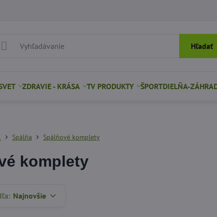
Hľadať
SVET
ZDRAVIE - KRÁSA
TV PRODUKTY
ŠPORT
DIELŇA-ZÁHRA
K
Spálňa
Spálňové komplety
vé komplety
dľa:
Najnovšie