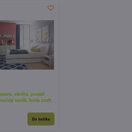
tava, skriňa, posteľ
očný stolík, biela craft,
Do košíka