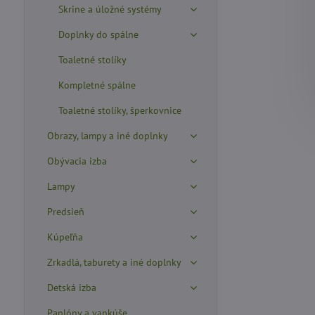
Skrine a úložné systémy
Doplnky do spálne
Toaletné stolíky
Kompletné spálne
Toaletné stolíky, šperkovnice
Obrazy, lampy a iné doplnky
Obývacia izba
Lampy
Predsieň
Kúpeľňa
Zrkadlá, taburety a iné doplnky
Detská izba
Paplóny a vankúše