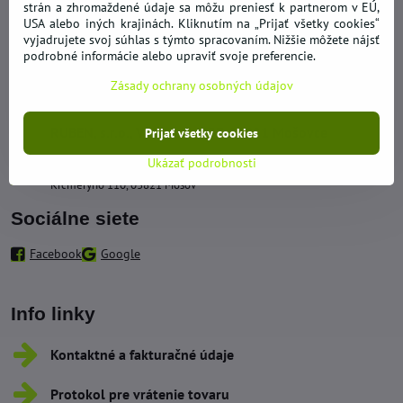
strán a zhromaždené údaje sa môžu preniesť k partnerom v EÚ,
Kontakty
USA alebo iných krajinách. Kliknutím na „Prijať všetky cookies“
vyjadrujete svoj súhlas s týmto spracovaním. Nižšie môžete nájsť
+421 950 492 562
podrobné informácie alebo upraviť svoje preferencie.
Zásady ochrany osobných údajov
obchod​@hypernakup​.com
RUBEN, s​.r​.o​., Vidrmoch 137, 03821 Mošovce
Prijať všetky cookies
Ukázať podrobnosti
Sklad - Odberné miesto
Krčméryho 110, 03821 Mošov
Sociálne siete
Facebook
Google
Info linky
Kontaktné a fakturačné údaje
Protokol pre vrátenie tovaru