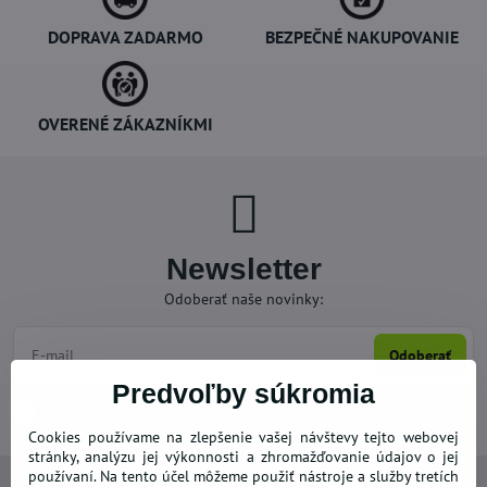
DOPRAVA ZADARMO
BEZPEČNÉ NAKUPOVANIE
OVERENÉ ZÁKAZNÍKMI
Newsletter
Odoberať naše novinky:
Odoberať
Predvoľby súkromia
Chcem sa prihlásiť k odberu noviniek e-mailom
Cookies používame na zlepšenie vašej návštevy tejto webovej
stránky, analýzu jej výkonnosti a zhromažďovanie údajov o jej
používaní. Na tento účel môžeme použiť nástroje a služby tretích