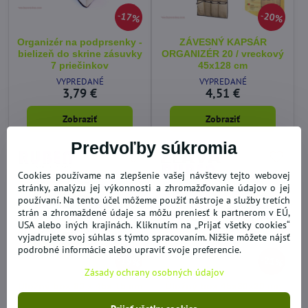
17%
20%
Organizér na podprsenky -
ZÁVESNÝ KAPSÁR
bielizeň do skrine zásuvky
ORGANIZÉR 20 / vreckový
7 priečinkov
45x128 cm
VYPREDANÉ
VYPREDANÉ
3,79 €
4,51 €
Zobraziť
Zobraziť
Predvoľby súkromia
Cookies používame na zlepšenie vašej návštevy tejto webovej
stránky, analýzu jej výkonnosti a zhromažďovanie údajov o jej
používaní. Na tento účel môžeme použiť nástroje a služby tretích
strán a zhromaždené údaje sa môžu preniesť k partnerom v EÚ,
USA alebo iných krajinách. Kliknutím na „Prijať všetky cookies“
vyjadrujete svoj súhlas s týmto spracovaním. Nižšie môžete nájsť
podrobné informácie alebo upraviť svoje preferencie.
19%
21%
Zásady ochrany osobných údajov
Úložný box 80 x 45x 15 cm
Úložný box 45x30x20 cm
šedý
béžový