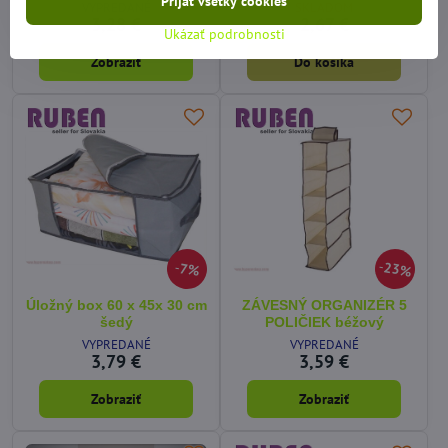
Prijať všetky cookies
VYPREDANÉ
SKLADOM
3,28 €
2,67 €
Ukázať podrobnosti
Zobraziť
Do košíka
23%
7%
Úložný box 60 x 45x 30 cm
ZÁVESNÝ ORGANIZÉR 5
šedý
POLIČIEK béžový
VYPREDANÉ
VYPREDANÉ
3,79 €
3,59 €
Zobraziť
Zobraziť