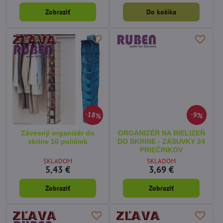
Zobraziť
Do košíka
18%
9%
Závesný organizér do
ORGANIZÉR NA BIELIZEŇ
skrine 10 poličiek
DO SKRINE - ZÁSUVKY 24
PRIEČINKOV
SKLADOM
SKLADOM
5,43 €
3,69 €
Zobraziť
Zobraziť