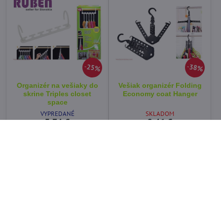
25%
38%
Organizér na vešiaky do
Vešiak organizér Folding
skrine Triples closet
Economy coat Hanger
space
VYPREDANÉ
SKLADOM
3,74 €
2,46 €
Zobraziť
Zobraziť