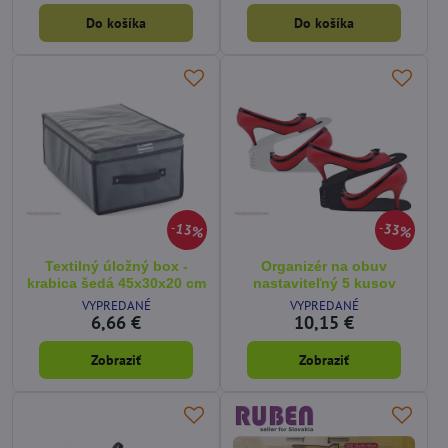
Do košíka
Do košíka
13%
33%
Textilný úložný box -
Organizér na obuv
krabica šedá 45x30x20 cm
nastaviteľný 5 kusov
VYPREDANÉ
VYPREDANÉ
6,66 €
10,15 €
Zobraziť
Zobraziť