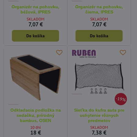
Organizér na pohovku,
Organizér na pohovku,
béžová, IPRES
čierna, IPRES
SKLADOM
SKLADOM
7,07 €
7,07 €
Do košíka
Do košíka
19%
Odkladacia podložka na
Sieťka do kufra auta pre
sedačku, prírodný
uchytenie rôznych
bambus, OSEN
predmetov
10 dní
SKLADOM
18 €
7,38 €