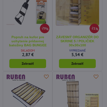
29%
21%
Popruh na kufor pre
ZÁVESNÝ ORGANIZÉR DO
uchytenie prídavnej
SKRINE 5 / POLIČIEK
batožiny BAG BUNGEE
30x30x100
SKLADOM
VYPREDANÉ
2,87 €
5,54 €
Zobraziť
Zobraziť