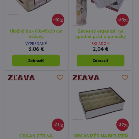
40%
20%
Úložný box 60x45x30 cm
Závesný organizér na
béžový
spodné prádlo ponožky
VYPREDANÉ
SKLADOM
3,06 €
2,04 €
Zobraziť
Zobraziť
23%
17%
ORGANIZÉR NA
ORGANIZÉR NA BIELIZEŇ