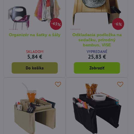
43%
6%
Organizér na šatky a šály
Odkladacia podložka na
sedačku, prírodný
bambus, VISE
SKLADOM
VYPREDANÉ
5,84 €
25,83 €
Do košíka
Zobraziť