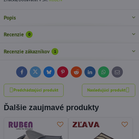
Popis
Recenzie
0
Recenzie zákazníkov
1
Facebook
Twitter
Bluesky
Pinterest
Reddit
LinkedIn
WhatsApp
E-
mail
Predchádzajúci produkt
Nasledujúci produkt
Ďalšie zaujmavé produkty