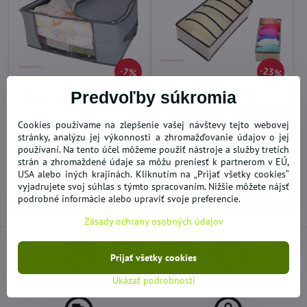
23%
7%
Predvoľby súkromia
Úložný box 60 x 45x 30 cm
ORGANIZÉR NA
šedý
PODPRSENKY - BIELIZEŇ
DO SKRINE - ZÁSUVKY 6
Cookies používame na zlepšenie vašej návštevy tejto webovej
PRIEČINKOV
stránky, analýzu jej výkonnosti a zhromažďovanie údajov o jej
VYPREDANÉ
SKLADOM
používaní. Na tento účel môžeme použiť nástroje a služby tretích
3,79 €
od 3,05 €
strán a zhromaždené údaje sa môžu preniesť k partnerom v EÚ,
USA alebo iných krajinách. Kliknutím na „Prijať všetky cookies“
Zobraziť
Zobraziť
vyjadrujete svoj súhlas s týmto spracovaním. Nižšie môžete nájsť
podrobné informácie alebo upraviť svoje preferencie.
Zásady ochrany osobných údajov
Prijať všetky cookies
NOVÝ A DOPLNENÝ TOVAR
AKCIE - VÝPREDAJE
Ukázať podrobnosti