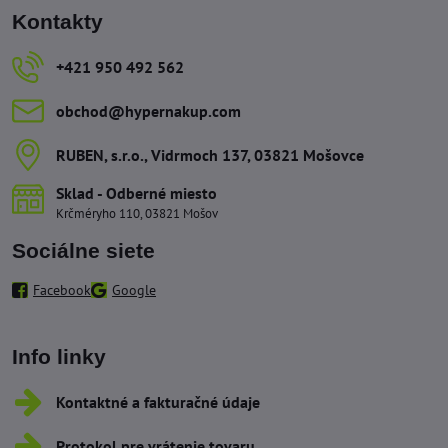
Kontakty
+421 950 492 562
obchod​@hypernakup​.com
RUBEN, s​.r​.o​., Vidrmoch 137, 03821 Mošovce
Sklad - Odberné miesto
Krčméryho 110, 03821 Mošov
Sociálne siete
Facebook
Google
Info linky
Kontaktné a fakturačné údaje
Protokol pre vrátenie tovaru