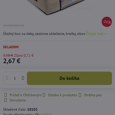
21%
Úložný box na deky, sezónne oblečenie, hračky, obuv
Čítajte viac
SKLADOM
3,38 €
Zľava
0,72 €
2,67 €
Do košíka
Pridať k Obľúbeným
Otázka k produktu
Strážny pes
Doručenia
Skladové číslo:
10102
Značka/Dodávateľ v SR:
RUBEN