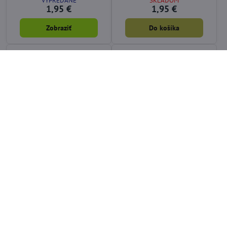
VYPREDANÉ
SKLADOM
1,95 €
1,95 €
Zobraziť
Do košíka
51%
38%
Púzdro na fotoaparát
Reflexné rúrky na koleso
alebo kameru
3M-12ks
SKLADOM
SKLADOM
3,48 €
3,79 €
Zobraziť
Do košíka