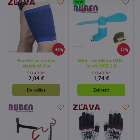
NEW
46%
15%
Bandáž na stehná
Mini - ventilátor USB -
elastická 2ks
micro USB 2.0
SKLADOM
SKLADOM
2,04 €
1,74 €
Do košíka
Zobraziť