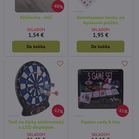
60%
Kľúčenka - kríž
Samolepiace lienky na
lepiacom prúžku
SKLADOM
SKLADOM
1,54 €
1,95 €
Do košíka
Do košíka
12%
11%
Terč na šípky elektronický
Kasíno sada 5 hier
s LCD displejom
SKLADOM
SKLADOM