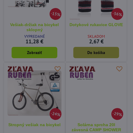
15%
56%
Vešiak-držiak na bicykel
Dotykové rukavice GLOVE
sklopný
VYPREDANÉ
SKLADOM
11,28 €
2,67 €
Zobraziť
Do košíka
24%
29%
Stropný vešiak na bicykel
Solárna sprcha 20l
závesná CAMP SHOWER