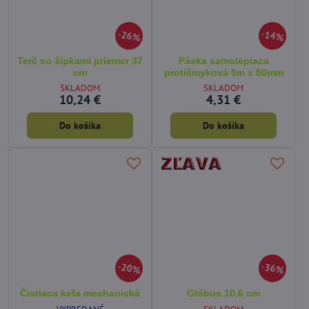
26%
14%
Terč so šípkami priemer 37
Páska samolepiaca
cm
protišmyková 5m x 50mm
SKLADOM
SKLADOM
10,24 €
4,31 €
Do košíka
Do košíka
20%
36%
Čistiaca kefa mechanická
Glóbus 10,6 cm