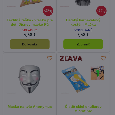
17%
27%
Textilná taška - vrecko pre
Detský karnevalový
deti Disney macko Pú
kostým Mačka
SKLADOM
VYPREDANÉ
3,38 €
7,38 €
Do košíka
Zobraziť
Maska na tvár Anonymus
Čistič skiel okuliarov
Microfibre