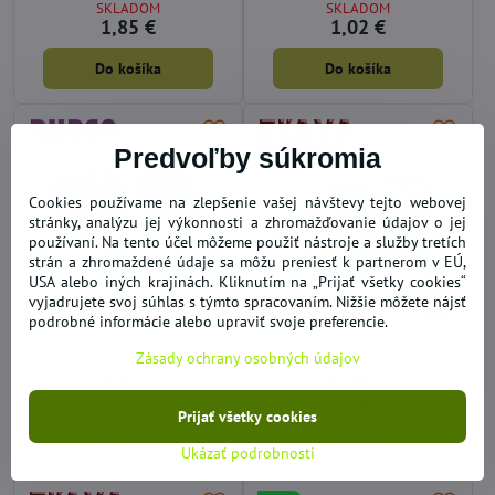
SKLADOM
SKLADOM
1,85 €
1,02 €
Do košíka
Do košíka
Predvoľby súkromia
Cookies používame na zlepšenie vašej návštevy tejto webovej
stránky, analýzu jej výkonnosti a zhromažďovanie údajov o jej
používaní. Na tento účel môžeme použiť nástroje a služby tretích
strán a zhromaždené údaje sa môžu preniesť k partnerom v EÚ,
USA alebo iných krajinách. Kliknutím na „Prijať všetky cookies“
49%
vyjadrujete svoj súhlas s týmto spracovaním. Nižšie môžete nájsť
podrobné informácie alebo upraviť svoje preferencie.
Čelenka mašľa Slovensko
Okuliare HD VISION 2ks
deň/noc
Zásady ochrany osobných údajov
SKLADOM
SKLADOM
2,05 €
5,11 €
Prijať všetky cookies
Do košíka
Do košíka
Ukázať podrobnosti