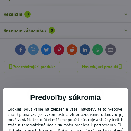
Recenzie
0
Recenzie zákazníkov
0
Facebook
Twitter
Bluesky
Pinterest
Reddit
LinkedIn
WhatsApp
E-
mail
Predchádzajúci produkt
Nasledujúci produkt
Predvoľby súkromia
NOVÝ A DOPLNENÝ TOVAR
AKCIE - VÝPREDAJE
Cookies používame na zlepšenie vašej návštevy tejto webovej
stránky, analýzu jej výkonnosti a zhromažďovanie údajov o jej
používaní. Na tento účel môžeme použiť nástroje a služby tretích
strán a zhromaždené údaje sa môžu preniesť k partnerom v EÚ,
DOPRAVA ZADARMO
BEZPEČNÉ NAKUPOVANIE
USA alebo iných krajinách. Kliknutím na „Prijať všetky cookies“