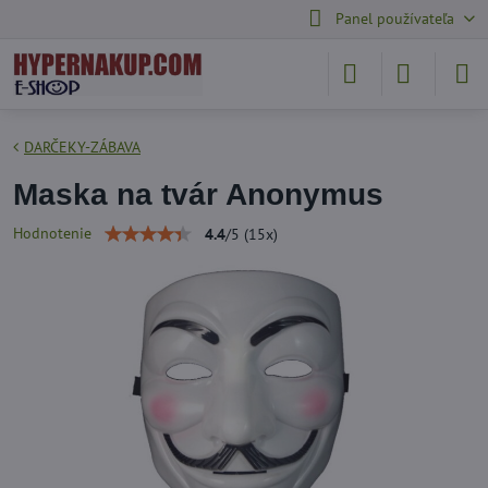
Panel používateľa
DARČEKY-ZÁBAVA
Maska na tvár Anonymus
Hodnotenie
4.4
/
5
(
15
x)