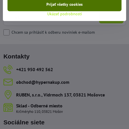
Odoberať naše novinky:
Prijať všetky cookies
Ukázať podrobnosti
Odoberať
Chcem sa prihlásiť k odberu noviniek e-mailom
Kontakty
+421 950 492 562
obchod​@hypernakup​.com
RUBEN, s​.r​.o​., Vidrmoch 137, 03821 Mošovce
Sklad - Odberné miesto
Krčméryho 110, 03821 Mošov
Sociálne siete