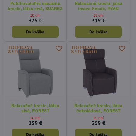
Polohovateľné masážne
Relaxačné kreslo, jelša
kreslo, látka sivá, SUAREZ
tmavo hnedé, RYAN
10 dní
10 dní
375 €
319 €
Do košíka
Do košíka
Relaxačné kreslo, látka
Relaxačné kreslo, látka
sivá, FOREST
čokoládová, FOREST
10 dní
10 dní
259 €
259 €
Do košíka
Do košíka