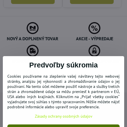
NOVÝ A DOPLNENÝ TOVAR
AKCIE - VÝPREDAJE
DOPRAVA ZADARMO
BEZPEČNÉ NAKUPOVANIE
Predvoľby súkromia
Cookies používame na zlepšenie vašej návštevy tejto webovej
stránky, analýzu jej výkonnosti a zhromažďovanie údajov o jej
OVERENÉ ZÁKAZNÍKMI
používaní. Na tento účel môžeme použiť nástroje a služby tretích
strán a zhromaždené údaje sa môžu preniesť k partnerom v EÚ,
USA alebo iných krajinách. Kliknutím na „Prijať všetky cookies“
vyjadrujete svoj súhlas s týmto spracovaním. Nižšie môžete nájsť
podrobné informácie alebo upraviť svoje preferencie.
Zásady ochrany osobných údajov
Newsletter