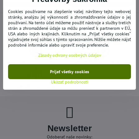
Cookies používame na zlepšenie vašej návštevy tejto webovej
stránky, analýzu jej výkonnosti a zhromažďovanie údajov o jej
používaní. Na tento účel môžeme použiť nástroje a služby tretích
strán a zhromaždené údaje sa môžu preniesť k partnerom v EÚ,
USA alebo iných krajinách. Kliknutím na „Prijať všetky cookies“
NOVÝ A DOPLNENÝ TOVAR
AKCIE - VÝPREDAJE
vyjadrujete svoj súhlas s týmto spracovaním. Nižšie môžete nájsť
podrobné informácie alebo upraviť svoje preferencie.
Zásady ochrany osobných údajov
DOPRAVA ZADARMO
BEZPEČNÉ NAKUPOVANIE
Prijať všetky cookies
Ukázať podrobnosti
OVERENÉ ZÁKAZNÍKMI
Newsletter
Odoberať naše novinky: