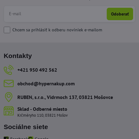
Odoberať
Chcem sa prihlásiť k odberu noviniek e-mailom
Kontakty
+421 950 492 562
obchod​@hypernakup​.com
RUBEN, s​.r​.o​., Vidrmoch 137, 03821 Mošovce
Sklad - Odberné miesto
Krčméryho 110, 03821 Mošov
Sociálne siete
Facebook
Google