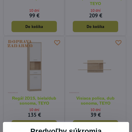
TEYO
10 dní
10 dní
99 €
209 €
Do košíka
Do košíka
Regál 2D1S, biela/dub
Visiaca polica, dub
sonoma, TEYO
sonoma, TEYO
10 dní
10 dní
135 €
39 €
Do košíka
Do košíka
Predvoľby súkromia