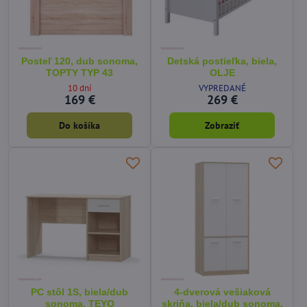
Posteľ 120, dub sonoma,
Detská postieľka, biela,
TOPTY TYP 43
OLJE
10 dní
VYPREDANÉ
169 €
269 €
Do košíka
Zobraziť
PC stôl 1S, biela/dub
4-dverová vešiaková
sonoma, TEYO
skriňa, biela/dub sonoma,