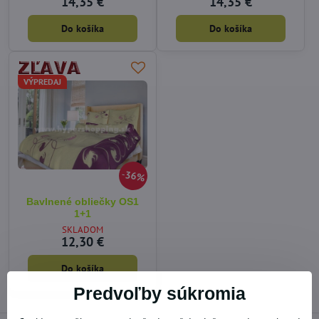
14,35 €
14,35 €
Do košíka
Do košíka
VÝPREDAJ
36%
Bavlnené obliečky OS1
1+1
SKLADOM
12,30 €
Do košíka
Predvoľby súkromia